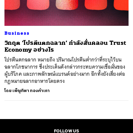
ค้นหา
SHARE
TWEET
LINE
EMAIL
Business
วิกฤต ‘โปรตีนตกฉลาก’ กำลังสั่นคลอน Trust
Economy อย่างไร
โปรตีนตกฉลาก หมายถึง ปริมาณโปรตีนต่ำกว่าที่ระบุไว้บน
ฉลากโภชนาการ ซึ่งประเด็นดังกล่าวกระทบความเชื่อมั่นของ
ผู้บริโภค และภาพลักษณ์แบรนด์อย่างมาก อีกทั้งยังเสี่ยงต่อ
กฎหมายฉลากอาหารโดยตรง
โดย
เพ็ญทิพา ทองคำเภา
FOLLOW US