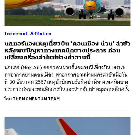
Internal Affairs
นกแอร์แจงเหตุเที่ยวบิน ‘ดอนเมือง-น่าน’ ล่าช้า
หลังพบปัญหาทางเทคนิคบางประการ ก่อน
เปลี่ยนครื่องลำใหม่ช่วงค่ำวานนี้
นกแอร์ (Nok Air) ออกจดหมายชี้แจงกรณีเที่ยวบิน DD176
ท่าอากาศยานดอนเมือง-ท่าอากาศยานน่านนครล่าช้าเมื่อวัน
ที่ 30 ธันวาคม 2567 เหตุนักบินพบข้อผิดปกติทางเทคนิคบาง
ประการ ก่อนจะยกเลิกการบินและนำกลับเข้าหลุมจอดอีกครั้ง
โดย
THE MOMENTUM TEAM
ค้นหา
SHARE
TWEET
LINE
EMAIL