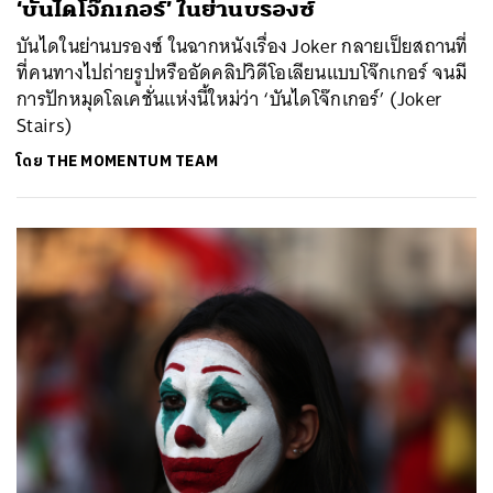
‘บันไดโจ๊กเกอร์’ ในย่านบรองซ์
บันไดในย่านบรองซ์ ในฉากหนังเรื่อง Joker กลายเป็ยสถานที่
ที่คนทางไปถ่ายรูปหรืออัดคลิปวิดีโอเลียนแบบโจ๊กเกอร์ จนมี
การปักหมุดโลเคชั่นแห่งนี้ใหม่ว่า ‘บันไดโจ๊กเกอร์’ (Joker
Stairs)
โดย
THE MOMENTUM TEAM