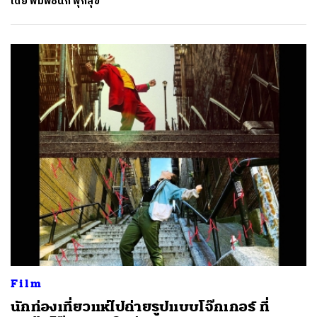
โดย
พิมพ์ชนก พุกสุข
ค้นหา
SHARE
TWEET
LINE
EMAIL
Film
นักท่องเที่ยวแห่ไปถ่ายรูปแบบโจ๊กเกอร์ ที่