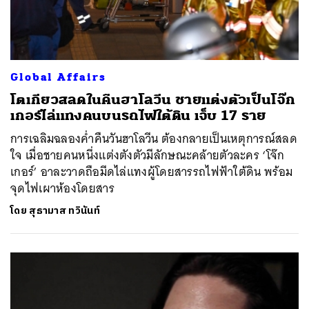
Global Affairs
โตเกียวสลดในคืนฮาโลวีน ชายแต่งตัวเป็นโจ๊ก
เกอร์ไล่แทงคนบนรถไฟใต้ดิน เจ็บ 17 ราย
การเฉลิมฉลองค่ำคืนวันฮาโลวีน ต้องกลายเป็นเหตุการณ์สลด
ใจ เมื่อชายคนหนึ่งแต่งตังตัวมีลักษณะคล้ายตัวละคร ‘โจ๊ก
เกอร์’ อาละวาดถือมีดไล่แทงผู้โดยสารรถไฟฟ้าใต้ดิน พร้อม
จุดไฟเผาห้องโดยสาร
โดย
สุธามาส ทวินันท์