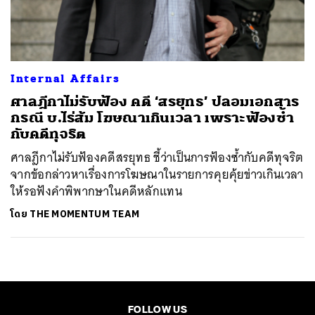
ค้นหา
SHARE
TWEET
LINE
EMAIL
Internal Affairs
ศาลฎีกาไม่รับฟ้อง คดี ‘สรยุทธ’ ปลอมเอกสาร
กรณี บ.ไร่ส้ม โฆษณาเกินเวลา เพราะฟ้องซ้ำ
กับคดีทุจริต
ศาลฎีกาไม่รับฟ้องคดีสรยุทธ ชี้ว่าเป็นการฟ้องซ้ำกับคดีทุจริต
จากข้อกล่าวหาเรื่องการโฆษณาในรายการคุยคุ้ยข่าวเกินเวลา
ให้รอฟังคำพิพากษาในคดีหลักแทน
โดย
THE MOMENTUM TEAM
FOLLOW US