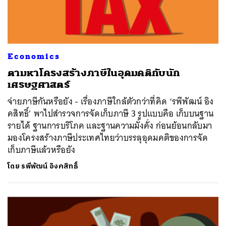
Economics
ตามหาโครงสร้างภาษีในอุดมคติกับนัก
เศรษฐศาสตร์
จ่ายภาษีกันหรือยัง - เรื่องภาษีใกล้ตัวกว่าที่คิด ‘รพีพัฒน์ อิง
คสิทธิ์’ พาไปสำรวจการจัดเก็บภาษี 3 รูปแบบคือ เก็บบนฐาน
รายได้ ฐานการบริโภค และฐานความมั่งคั่ง ก่อนย้อนกลับมา
มองโครงสร้างภาษีประเทศไทยว่าบรรลุอุดมคติของการจัด
เก็บภาษีแล้วหรือยัง
โดย
รพีพัฒน์ อิงคสิทธิ์
ค้นหา
SHARE
TWEET
LINE
EMAIL