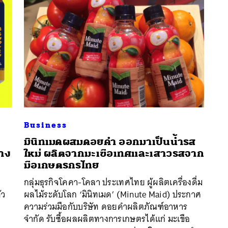
Business
มินิทเมดผสมดอยคำ ออกมาเป็นน้ำรส
าง
ใหม่ ผลิตจากมะเขือเทศและเสาวรสจาก
มือเกษตรกรไทย
กลุ่มธุรกิจโคคา-โคลา ประเทศไทย ผู้ผลิตเครื่องดื่ม
นหา
่ว
ผลไม้ระดับโลก ‘มินิทเมด’ (Minute Maid) ประกาศ
SHARE
TWEET
LINE
EMAIL
ความร่วมมือกับบริษัท ดอยคำผลิตภัณฑ์อาหาร
จำกัด รับซื้อผลผลิตทางการเกษตรได้แก่ มะเขือ