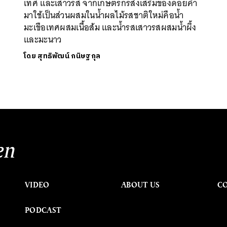
เทศ และเสาวรส จากเกษตรกรส่งเสริมของดอยคำ
มาใช้เป็นส่วนผสมในน้ำผลไม้รสชาติใหม่คือน้ำ
มะเขือเทศผสมเนื้อส้ม และน้ำรสเสาวรสผสมน้ำผึ้ง
และมะนาว
โดย
สุทธิพัฒน์ กนิษฐกุล
en
VIDEO
ABOUT US
C
PODCAST