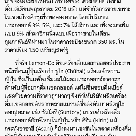
อาจจะไม่ใช่สิ่งใหม่นัก เพราะที่จริง เครื่องดื่มตัวนี้ขาย
ตั้งแต่เดือนพฤษภาคม 2018 แล้ว แต่จำกัดการขายเฉพาะ
ในเขตเมืองคิวชูเพื่อทดลองตลาด โดยมีปริมาณ
แอลกอฮอล์ 3%, 5%, และ 7% ให้เลือก และเพิ่งจะมาเพิ่ม
แบบ 9% เข้ามาอีกหนึ่งแบบเพื่อวางขายในเดือน
กุมภาพันธ์ที่ผ่านมา ในราคากระป๋องขนาด 350 มล. ใน
ราคาเพียง 1.50 เหรียญสหรัฐ
ที่จริง Lemon-Do คือเครื่องดื่มแอลกออฮอล์ประเภท
หนึ่งที่คนญี่ปุ่นเรียกว่า ชูไฮ (
Chūhai) หรือเหล้าหวาน
ญี่ปุ่น ซึ่งเป็นเครื่องดื่มผลไม้ผสมแอลกอฮอล์ราคาถูก
สำหรับผู้ที่อยากดื่มแอลกอฮอล์ แต่ไม่ชื่นชอบดื่มเบียร์
และด้วยความที่ราคาถูกมากๆ จึงทำให้บริษัทผลิตเครื่อง
ดื่มแอลกอฮอล์หลากหลายแบรนด์ชื่อดังหันมาผลิตชูไฮ
ออกสู่ตลาด เช่น ซันโตรี (Suntory) แบรนด์เครื่องดื่ม
แอลกอฮอล์ยักษ์ใหญ่ในญี่ปุ่น หรือ คิริน (Kirin) แม้
กระทั่งอาซาฮี (Asahi) ก็ยังลงมาแข่งขันในตลาดเครื่องดื่ม