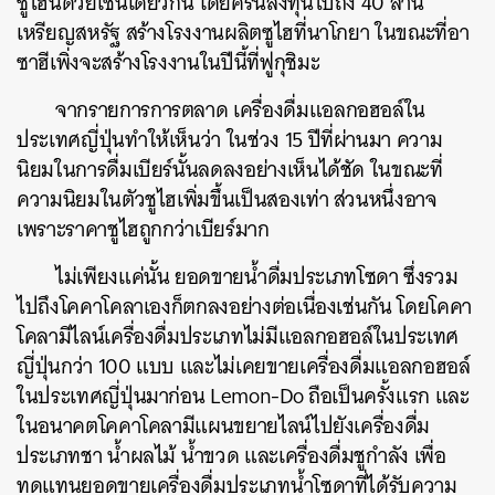
ซูไฮนี้ด้วยเช่นเดียวกัน โดยคิรินลงทุนไปถึง 40 ล้าน
เหรียญสหรัฐ สร้างโรงงานผลิตซูไฮที่นาโกยา ในขณะที่อา
ซาฮีเพิ่งจะสร้างโรงงานในปีนี้ที่ฟูกุชิมะ
จากรายการการตลาด เครื่องดื่มแอลกอฮอล์ใน
ประเทศญี่ปุ่นทำให้เห็นว่า ในช่วง 15 ปีที่ผ่านมา ความ
นิยมในการดื่มเบียร์นั้นลดลงอย่างเห็นได้ชัด ในขณะที่
ความนิยมในตัวชูไฮเพิ่มขึ้นเป็นสองเท่า ส่วนหนึ่งอาจ
เพราะราคาชูไฮถูกกว่าเบียร์มาก
ไม่เพียงแค่นั้น ยอดขายน้ำดื่มประเภทโซดา ซึ่งรวม
ไปถึงโคคาโคลาเองก็ตกลงอย่างต่อเนื่องเช่นกัน โดยโคคา
โคลามีไลน์เครื่องดื่มประเภทไม่มีแอลกอฮอล์ในประเทศ
ญี่ปุ่นกว่า 100 แบบ และไม่เคยขายเครื่องดื่มแอลกอฮอล์
ในประเทศญี่ปุ่นมาก่อน
Lemon-Do ถือเป็นครั้งแรก และ
ค้นหา
ในอนาคตโคคาโคลามีแผนขยายไลน์ไปยังเครื่องดื่ม
SHARE
TWEET
LINE
EMAIL
ประเภทชา น้ำผลไม้ น้ำขวด และเครื่องดื่มชูกำลัง เพื่อ
ทดแทนยอดขายเครื่องดื่มประเภทน้ำโซดาที่ได้รับความ