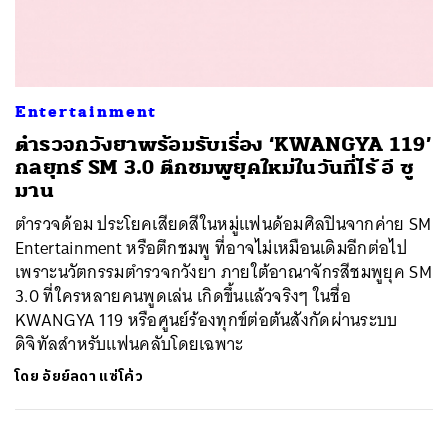
ค้นหา
Entertainment
SHARE
TWEET
LINE
EMAIL
ตำรวจกวังยาพร้อมรับเรื่อง ‘KWANGYA 119’
กลยุทธ์ SM 3.0 ตึกชมพูยุคใหม่ในวันที่ไร้ อี ซู
มาน
ตำรวจด้อม ประโยคเสียดสีในหมู่แฟนด้อมศิลปินจากค่าย SM
Entertainment หรือตึกชมพู ที่อาจไม่เหมือนเดิมอีกต่อไป
เพราะนวัตกรรมตำรวจกวังยา ภายใต้อาณาจักรสีชมพูยุค SM
3.0 ที่ใครหลายคนพูดเล่น เกิดขึ้นแล้วจริงๆ ในชื่อ
KWANGYA 119 หรือศูนย์ร้องทุกข์ต่อต้นสังกัดผ่านระบบ
ดิจิทัลสำหรับแฟนคลับโดยเฉพาะ
โดย
อัยย์ลดา แซ่โค้ว