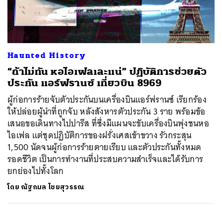
ค้นหา
Haunted History
SHARE
TWEET
LINE
EMAIL
“ถ้าไม่ทัน หอไอเฟลเละแน่” ปฏิบัติการช่วยตัว
ประกัน แอร์ฟรานซ์ เที่ยวบิน 8969
ผู้ก่อการร้ายจับตัวประกันบนเครื่องบินแอร์ฟรานซ์ เรียกร้อง
ให้ปล่อยผู้นำที่ถูกจับ หลังสังหารตัวประกัน 3 ราย พร้อมข้อ
เสนอขอเดินทางไปปารีส ที่ซึ่งมีแผนจะขับเครื่องบินพุ่งชนหอ
ไอเฟล แต่ชุดปฏิบัติการของฝรั่งเศสเข้าขวาง รัวกระสุน
1,500 นัดจนผู้ก่อการร้ายตายเรียบ และตัวประกันทั้งหมด
รอดชีวิต เป็นการทำงานที่ประสบความสำเร็จและได้รับการ
ยกย่องไปทั้งโลก
โดย
ณัฐกมล ไชยสุวรรณ