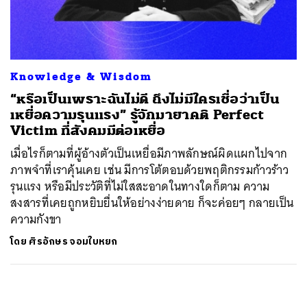
ค้นหา
SHARE
TWEET
LINE
EMAIL
Knowledge & Wisdom
“หรือเป็นเพราะฉันไม่ดี ถึงไม่มีใครเชื่อว่าเป็น
เหยื่อความรุนแรง” รู้จักมายาคติ Perfect
Victim ที่สังคมมีต่อเหยื่อ
เมื่อไรก็ตามที่ผู้อ้างตัวเป็นเหยื่อมีภาพลักษณ์ผิดแผกไปจาก
ภาพจำที่เราคุ้นเคย เช่น มีการโต้ตอบด้วยพฤติกรรมก้าวร้าว
รุนแรง หรือมีประวัติที่ไม่ใสสะอาดในทางใดก็ตาม ความ
สงสารที่เคยถูกหยิบยื่นให้อย่างง่ายดาย ก็จะค่อยๆ กลายเป็น
ความกังขา
โดย
ศิรอักษร จอมใบหยก