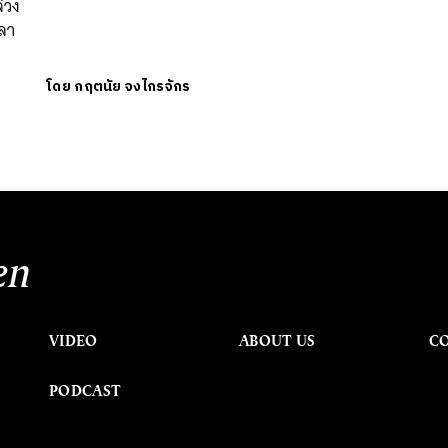
่วง
วลา
โดย
กฤตนัย จงไกรจักร
en
VIDEO
ABOUT US
C
PODCAST