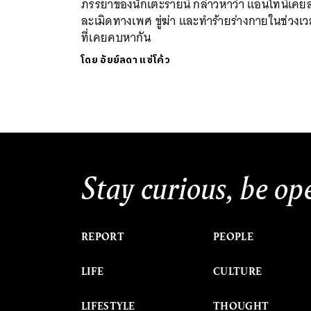
ภรรยาของนักเตะรายนี้ กล่าวหาว่า แอนโทนีเคยล
ละเมิดทางเพศ ขู่ฆ่า และทำร้ายร่างกายในช่วงเ
ที่เคยคบหากัน
โดย
อัยย์ลดา แซ่โค้ว
Stay curious, be op
REPORT
PEOPLE
LIFE
CULTURE
LIFESTYLE
THOUGHT