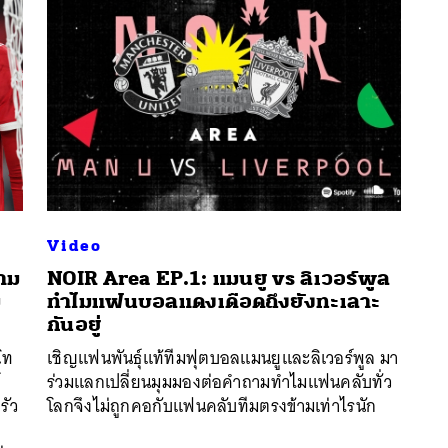
Video
คาม
NOIR Area EP.1: แมนยู vs ลิเวอร์พูล
ม
ทำไมแฟนบอลแดงเดือดถึงยังทะเลาะ
กันอยู่
นหา
โท
เชิญแฟนพันธ์ุแท้ทีมฟุตบอลแมนยูและลิเวอร์พูล มา
SHARE
TWEET
LINE
EMAIL
์
ร่วมแลกเปลี่ยนมุมมองต่อคำถามทำไมแฟนคลับทั่ว
รัว
โลกจึงไม่ถูกคอกับแฟนคลับทีมตรงข้ามเท่าไรนัก