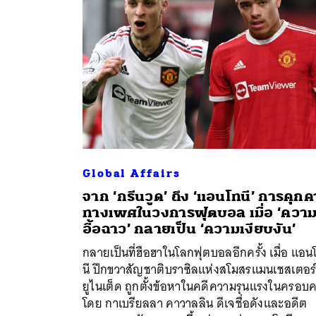
Global Affairs
จาก ‘กรีนวูด’ ถึง ‘แอนโทนี’ การคุก
ทางเพศในวงการฟุตบอล เมื่อ ‘ควา
อื้อฉาว’ กลายเป็น ‘ความเงียบงัน’
ค้
กลายเป็นที่ฮือฮาในโลกฟุตบอลอีกครั้ง เมื่อ แอน
นี ปีกขวาสัญชาติบราซิลแห่งสโมสรแมนเชสเตอร
ยูไนเต็ด ถูกตั้งข้อหาในคดีความรุนแรงในครอบค
โดย กาเบรียลลา คาวาลลิน ดีเจชื่อดังและอดีต