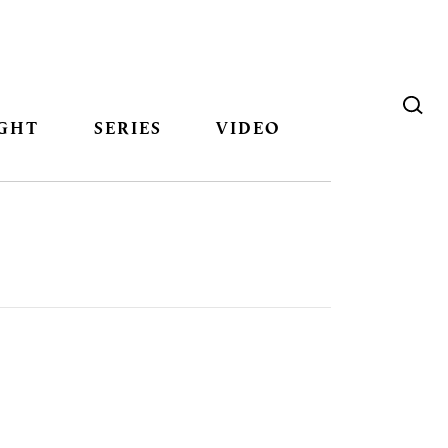
GHT
SERIES
VIDEO