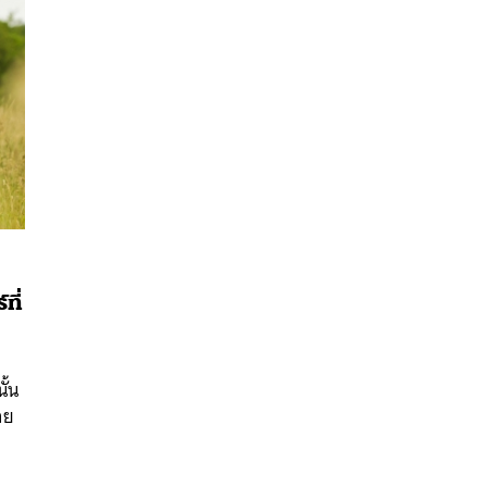
ที่
นหา
SHARE
TWEET
LINE
EMAIL
ั้น
าย