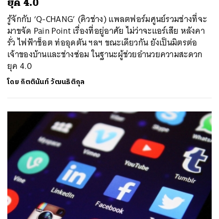
ยุค 4.0
รู้จักกับ ‘Q-CHANG’ (คิวช่าง) แพลตฟอร์มศูนย์รวมช่างที่จะ
มาขจัด Pain Point เรื่องที่อยู่อาศัย ไม่ว่าจะแอร์เสีย หลังคา
รั่ว ไฟฟ้าช็อต ท่ออุดตัน ฯลฯ ขณะเดียวกัน ยังเป็นมิตรต่อ
เจ้าของบ้านและช่างซ่อม ในฐานะผู้ช่วยอำนวยความสะดวก
ยุค 4.0
โดย
กิตตินันท์ วัฒนธิติกุล
ค้นหา
SHARE
TWEET
LINE
EMAIL