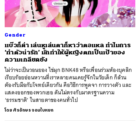
ค้นหา
SHARE
TWEET
LINE
EMAIL
Gender
แบ๊วก็ด่า เล่นหูเล่นตาก็หาว่าตอแหล ทำไมการ
‘ทำตัวน่ารัก’ มักทำให้ผู้หญิงตกเป็นเป้าของ
ความเกลียดชัง
ไม่ว่าจะเป็นวอนยอง ไข่มุก BNK48 หรือเพื่อนร่วมห้องบุคลิก
เรียบร้อยอ่อนหวานที่เราหลายคนเคยรู้จักในวัยเด็ก ก็ล้วน
ต้องรับมือกับโจทย์เดียวกัน คือวิธีการพูดจา การวางตัว และ
แสดงออกของพวกเธอ ดันไม่ตรงกับมาตรฐานความ
‘ธรรมชาติ’ ในสายตาของคนทั่วไป
โดย
ศิรอักษร จอมใบหยก