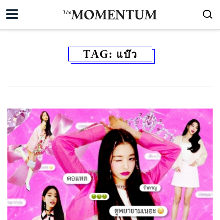
TAG:
แบ๊ว