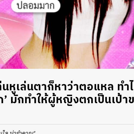
เล่นหูเล่นตาก็หาว่าตอแหล ท
ัก’ มักทำให้ผู้หญิงตกเป็นเป
สนใจ น่ารำคาญ
”