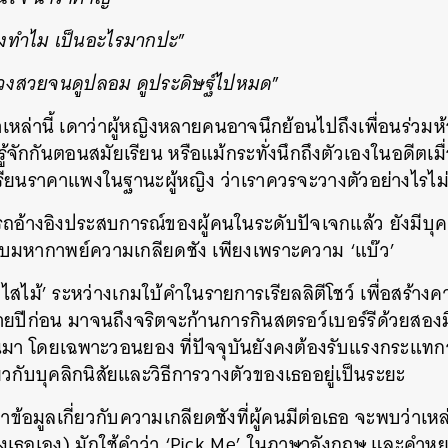
ียงทำไม เป็นอะไรมากปะ
”
่วงสวยจนดูปลอม ดูประดิษฐ์ไปหมด
”
คำเหล่านี้ เดาว่าผู้หญิงหลายคนอาจนึกย้อนไปถึงเพื่อนร่วมห
้จักกันตอนสมัยเรียน หรือแม้กระทั่งนึกถึงตัวเองในอดีตเมื่
รียนราคาแพงในฐานะผู้หญิง ว่าเราควรจะวางตัวอย่างไรไม่ให้
อ้างอิงประสบการณ์ของผู้คนในระดับปัจเจกแล้ว ยังมีบ
ับมหากาพย์ความเกลียดชัง เพียงเพราะความ ‘แบ๊ว’
บไสไม้’ ระหว่างเกมใบ้คำในรายการเรียลลิตีโชว์ เพื่อสร้าง
ลายปีก่อน มาจนถึงจริตจะก้านการกินสตรอว์เบอร์รีด้วยสอ
ผ่านมา โดยเฉพาะวอนยอง ที่ปัจจุบันยังคงต้องรับแรงกระแ
ยวกับบุคลิกนิสัยและวิธีการวางตัวของเธออยู่เป็นระยะ
ชหาข้อมูลเกี่ยวกับความเกลียดชังที่ผู้คนมีต่อเธอ จะพบว่าเ
องเธอเอง) มักใช้คำว่า ‘Pick Me’ ในภาษาอังกฤษ และคำ