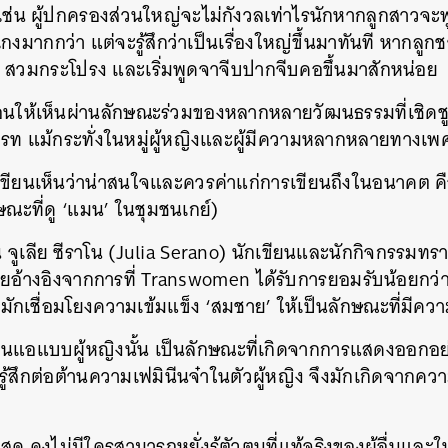
 เช่น ผู้ปกครองส่วนใหญ่จะไม่กังวลเท่าไรนักหากลูกสาวจะ
มากกว่า แต่จะรู้สึกว่าเป็นเรื่องใหญ่ขึ้นมาทันที หากลูก
าก สวมกระโปรง และเริ่มพูดจาจีบปากจีบคอขึ้นมาสักหน่อย
สะท้อนให้เห็นผ่านลักษณะร่วมของหลากหลายวัฒนธรรมที่เชิ
ตรท แม้กระทั่งในหมู่ผู้หญิงและผู้มีความหลากหลายทางเพ
่ผู้เขียนเห็นว่าน่าสนใจและควรค่าแก่การเขียนถึงในอนาคต 
ณะที่ดู ‘แมน’ ในชุมชนเกย์)
จูเลีย ซีราโน (Julia Serano) นักเขียนและนักกิจกรรมทรา
ดยอ้างอิงจากการที่ Transwomen ได้รับการยอมรับน้อยกว่
ักเชื่อมโยงความเข้มแข็ง ‘สมชาย’ ให้เป็นลักษณะที่มีคว
นแอแบบผู้หญิงนั้น เป็นลักษณะที่เกิดจากการแสดงออกอย่
ู้สึกต่อต้านความเฟมินีนจ๋าในตัวผู้หญิง จึงมักเกิดจากความรู้
่สุด คงไม่มีใครสามารถหยั่งรู้ตัวตนที่แท้จริงของผู้อื่นและ