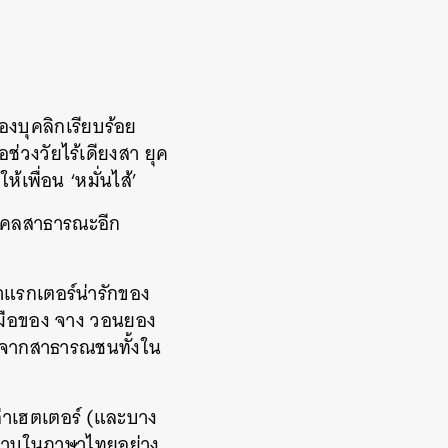
้องบุคลิกเรียบร้อย
อช่วงวัยไร้เดียงสา ยุค
เพื่อน ‘หมั่นไส้’
ุคคลสาธารณะอีก
คาแรกเตอร์น่ารักของ
งมือของ จาง วอนยอง
ทกจากสาธารณชนทั้งใน
หล่าเฮตเตอร์ (และบาง
หยาบในภาษาไทยอย่าง