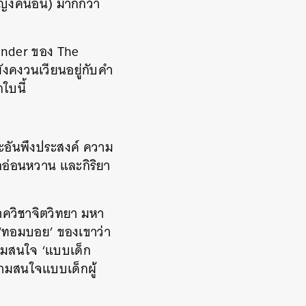
ญิงคนอื่น) มากกว่า
Gender ของ The
งคงวนเวียนอยู่กับคำ
ใบนี้
ะอันพึงประสงค์ ความ
่ออ่อนหวาน และกิริยา
ภาควิชาจิตวิทยา มหา
์ ‘ทอมบอย’ ของเขาว่า
ามสนใจ ‘แบบเด็ก
วามสนใจแบบเด็กผู้