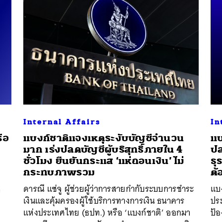
Internal Affairs
In
ือ
แบงก์ชาติแจงเหตุระงับบัญชีจำนวน
แบ
มาก เร่งปลดบัญชีผู้บริสุทธิ์ภายใน 4
ปล
ชั่วโมง ยืนยันกระแส ‘แห่ถอนเงิน’ ไม่
ธุ
กระทบภาพรวม
ต้
ก
ดารณี แซ่จู ผู้ช่วยผู้ว่าการสายกำกับระบบการชำระ
แบ
ว
เงินและคุ้มครองผู้ใช้บริการทางการเงิน ธนาคาร
ปร
แห่งประเทศไทย (ธปท.) หรือ ‘แบงก์ชาติ’ ออกมา
ป้