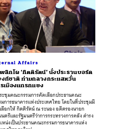
ternal Affairs
่พลิกโผ ‘กิตติรัตน์’ นั่งประธานบอร์ด
งก์ชาติ ท่ามกลางกระแสหวั่น
ารเมืองแทรกแซง
่ประชุมคณะกรรมการคัดเลือกประธานคณะ
รมการธนาคารแห่งประเทศไทย โดยในที่ประชุมมี
เลือกให้ กิตติรัตน์ ณ ระนอง อดีตรองนายก
ฐมนตรีและรัฐมนตรีว่าการกระทรวงการคลัง ดำรง
แหน่งเป็นประธานคณะกรรมการธนาคารแห่ง