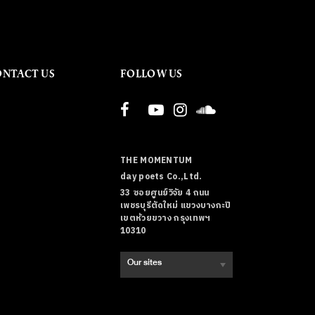
ONTACT US
FOLLOW US
THE MOMENTUM
day poets Co.,Ltd.
33 ซอยศูนย์วิจัย 4 ถนน
เพชรบุรีตัดใหม่ แขวงบางกะปิ
เขตห้วยขวาง กรุงเทพฯ
10310