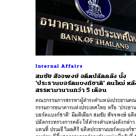
Internal Affairs
สมชัย สัจจพงษ์ อดีตปลัดคลัง นั่ง
‘ประธานบอร์ดแบงก์ชาติ’ คนใหม่ หลั
สรรหามานานกว่า 5 เดือน
คณะกรรมการสรรหาผู้ดำรงตำแหน่งประธานค
กรรมการธนาคารแห่งประเทศไทย หรือ ‘ประธา
บอร์ดแบงก์ชาติ’ มีมติเลือก สมชัย สัจจพงษ์ อดี
ปลัดกระทรวงการคลัง ให้ดำรงตำแหน่งดังกล่าว
แทนที่ ปรเมธี วิมลศิริ อดีตประธานบอร์ดแบงก์ชา