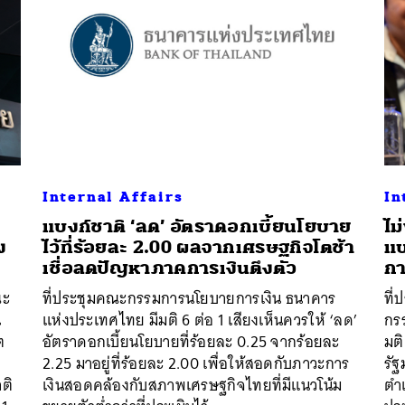
SHARE
TWEET
LINE
EMAIL
Internal Affairs
In
แบงก์ชาติ ‘ลด’ อัตราดอกเบี้ยนโยบาย
ไม
ง
ไว้ที่ร้อยละ 2.00 ผลจากเศรษฐกิจโตช้า
แบ
เชื่อลดปัญหาภาคการเงินตึงตัว
ก
ณะ
ที่ประชุมคณะกรรมการนโยบายการเงิน ธนาคาร
ที
น
แห่งประเทศไทย มีมติ 6 ต่อ 1 เสียงเห็นควรให้ ‘ลด’
กร
ต
อัตราดอกเบี้ยนโยบายที่ร้อยละ 0.25 จากร้อยละ
มติ
2.25 มาอยู่ที่ร้อยละ 2.00 เพื่อให้สอดกับภาวะการ
รั
ติ
เงินสอดคล้องกับสภาพเศรษฐกิจไทยที่มีแนวโน้ม
ตำ