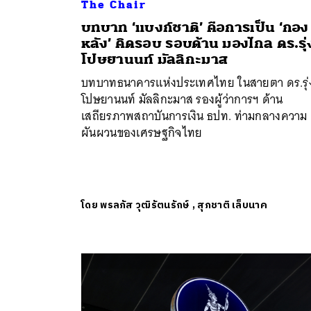
The Chair
บทบาท ‘แบงก์ชาติ’ คือการเป็น ‘กอง
หลัง’ คิดรอบ รอบด้าน มองไกล ดร.รุ่
โปษยานนท์ มัลลิกะมาส
บทบาทธนาคารแห่งประเทศไทย ในสายตา ดร.รุ่
โปษยานนท์ มัลลิกะมาส รองผู้ว่าการฯ ด้าน
เสถียรภาพสถาบันการเงิน ธปท. ท่ามกลางความ
ผันผวนของเศรษฐกิจไทย
โดย
พรลภัส วุฒิรัตนรักษ์
,
สุภชาติ เล็บนาค
ค้