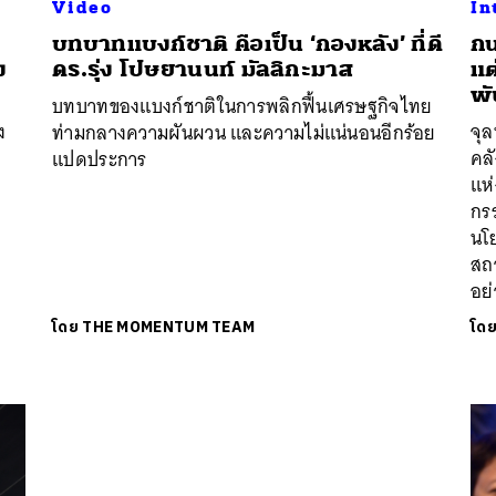
Video
In
บทบาทแบงก์ชาติ คือเป็น ‘กองหลัง’ ที่ดี
กน
ง
ดร.รุ่ง โปษยานนท์ มัลลิกะมาส
แต
พั
บทบาทของแบงก์ชาติในการพลิกฟื้นเศรษฐกิจไทย
ง
จุล
ท่ามกลางความผันผวน และความไม่แน่นอนอีกร้อย
คลั
แปดประการ
แห
กร
นโย
สถ
อย
โดย
THE MOMENTUM TEAM
โด
นหา