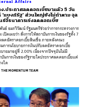
ternal Affairs
ง.ประกาศลดดอกเบี้ยมาแล้ว 5 วัน
่ ‘แบงก์รัฐ’ ส่วนใหญ่ยังไม่ทำตาม จุล
นธ์จี้ธนาคารเร่งลดดอกเบี้ย
พันธ์ อมรวิวัฒน์ รัฐมนตรีช่วยว่าการกระทรวงการ
ง เปิดเผยว่า สั่งการให้สถาบันการเงินของรัฐทั้ง 7
่งลดอัตราดอกเบี้ยสินเชื่อ ภายหลังคณะ
รมการนโยบายการเงินปรับลดอัตราดอกเบี้ย
บายมาอยู่ที่ 2.00% เนื่องจากปัจจุบันไม่มี
าบันการเงินของรัฐรายใดประกาศลดดอกเบี้ยแต่
่างใด
ย
THE MOMENTUM TEAM