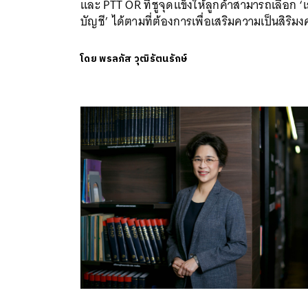
และ PTT OR ที่ชูจุดแข็งให้ลูกค้าสามารถเลือก ‘
บัญชี’ ได้ตามที่ต้องการเพื่อเสริมความเป็นสิริม
โดย
พรลภัส วุฒิรัตนรักษ์