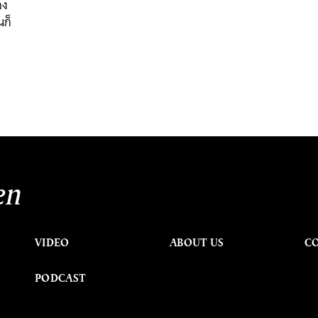
อง
นก็
en
VIDEO
ABOUT US
C
PODCAST