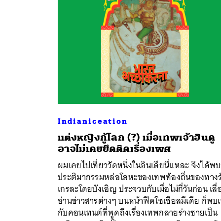
Indianiceation
แต่งหญิงกู้โลก (?) เมื่อเทพเจ้าฮินดู
อาจไม่เคยยึดติดเรื่องเพศ
ผมเคยไปเที่ยววัดหนึ่งในอินเดียนี่แหละ จึงได้พบ
ค้
ประติมากรรมหล่อโลหะของเทพท้องถิ่นของทางร
เกรละโดยบังเอิญ ประจวบกับเมื่อไม่กี่วันก่อน เลื่
อ่านข่าวสารต่างๆ บนหน้าฟีดโซเชียลมีเดีย ก็พบเ
กับคอนเทนต์ที่พูดถึงเรื่องเทพกลายร่างชายเป็น