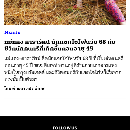
ค้นหา
SHARE
TWEET
LINE
EMAIL
Music
แม่แดง ดารารัตน์ นักแซกโซโฟนวัย 68 กับ
ชีวิตนักดนตรีที่เกิดขึ้นตอนอายุ 45
แม่แดง-ดารารัตน์ คือนักแซกโซโฟนวัย 68 ปี ที่เริ่มเล่นดนตรี
ตอนอายุ 45 ปี ขณะที่เธอทำงานอยู่ที่ร้านถ่ายเอกสารแห่ง
หนึ่งในกรุงบรัสเซลส์ และชีวิตดนตรีกับแซกโซโฟนก็เริ่มจาก
ตรงนั้นเป็นต้นมา
โดย
พัทริกา ลิปตพัลลภ
FOLLOW US