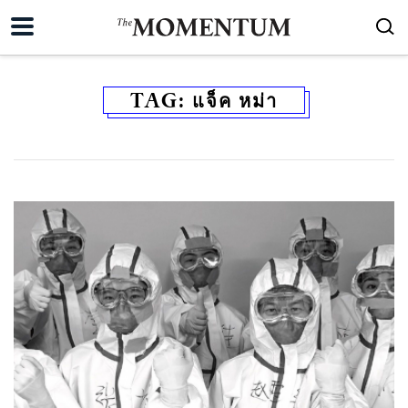
TAG:
แจ็ค หม่า