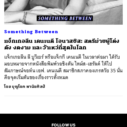
ค้นหา
SHARE
TWEET
LINE
EMAIL
Something Between
แจ็กเกอลีน เคนเนดี โอนาสซิส: สตรีม่ายผู้โด่ง
ดัง งดงาม และว้าเหว่ที่สุดในโลก
แจ็กเกอลีน ลี บูวีเยร์ หรือแจ็กกี เคนเนดี ในเวลาต่อมา ได้รับ
มอบหมายจากหนังสือพิมพ์วอชิงตัน ไทม์ส-เฮรัลด์ ให้ไป
สัมภาษณ์จอห์น เอฟ. เคนเนดี สมาชิกสภาคองเกรสวัย 35 นั่น
คือจุดเริ่มต้นของเรื่องราวทั้งหมด
โดย
บุญโชค พานิชศิลป์
FOLLOW US