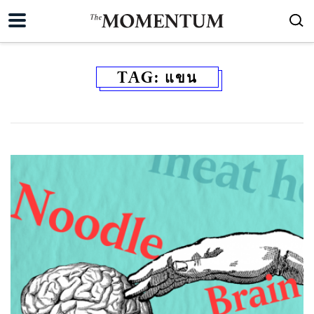
TAG:
แขน