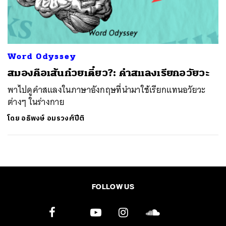
ค้นหา
SHARE
TWEET
LINE
EMAIL
Word Odyssey
สมองคือเส้นก๋วยเตี๋ยว?: คำสแลงเรียกอวัยวะ
พาไปดูคำสแลงในภาษาอังกฤษที่นำมาใช้เรียกแทนอวัยวะ
ต่างๆ ในร่างกาย
โดย
อธิพงษ์ อมรวงศ์ปีติ
FOLLOW US