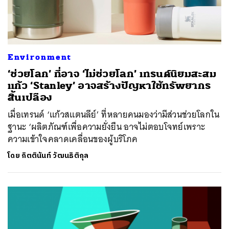
Environment
‘ช่วยโลก’ ที่อาจ ‘ไม่ช่วยโลก’ เทรนด์นิยมสะสม
แก้ว ‘Stanley’ อาจสร้างปัญหาใช้ทรัพยากร
สิ้นเปลือง
เมื่อเทรนด์ ‘แก้วสแตนลีย์’ ที่หลายคนมองว่ามีส่วนช่วยโลกใน
ฐานะ ‘ผลิตภัณฑ์เพื่อความยั่งยืน อาจไม่ตอบโจทย์เพราะ
ความเข้าใจคลาดเคลื่อนของผู้บริโภค
โดย
กิตตินันท์ วัฒนธิติกุล
ค้นหา
SHARE
TWEET
LINE
EMAIL