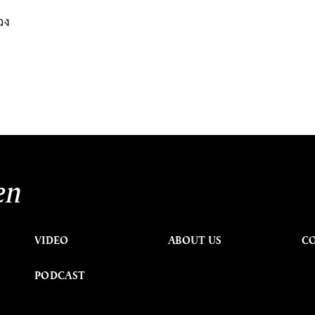
ดวง
นหา
SHARE
TWEET
LINE
EMAIL
en
VIDEO
ABOUT US
C
PODCAST