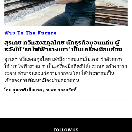
ค้นหา
SHARE
TWEET
LINE
EMAIL
ฟ่าว To The Future
สุรเดช ทวีแสงสกุลไทย นักธุรกิจขอนแก่น ผู้
หวังใช้ ‘รถไฟฟ้ารางเบา’ เป็นเครื่องมือแก้จน
สุรเดช ทวีแสงสกุลไทย เล่าถึง ‘ขอนแก่นโมเดล’ ว่าด้วยการ
ใช้ ‘รถไฟฟ้ารางเบา’ เป็นเครื่องมือดิสรัปต์ประเทศ สร้างการก
ระจายอำนาจและแก้ความยากจน โดยให้ประชาชนเป็น
เจ้าของการพัฒนาเมืองผ่านตลาดทุน
โดย
สุภชาติ เล็บนาค
,
ชยพล ทองสวัสดิ์
FOLLOW US