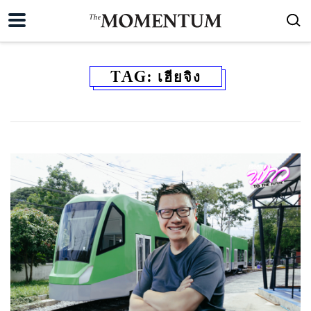
TAG:
เฮียจิง