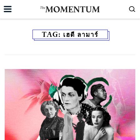
TAG:
เฮดี ลามาร์