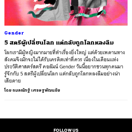
ค้นหา
SHARE
TWEET
LINE
EMAIL
Gender
5 สตรีผู้เปลี่ยนโลก แต่กลับถูกโลกหลงลืม
โลกเรามีผู้หญิงมากมายที่ทำเรื่องยิ่งใหญ่ แต่ด้วยเพดานทาง
สังคมจึงมักจะไม่ได้รับเครดิตเท่าที่ควร เนื่องในเดือนแห่ง
ประวัติศาสตร์สตรี คอลัมน์ Gender วันนี้อยากชวนทุกคนมา
รู้จักกับ 5 สตรีผู้เปลี่ยนโลก แต่กลับถูกโลกหลงลืมอย่างน่า
เสียดาย
โดย
กมลณัทฐ์ เศรษฐพัฒนชัย
FOLLOW US