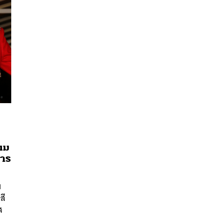
เม
นหา
การ
SHARE
TWEET
LINE
EMAIL
บ
สี
ส