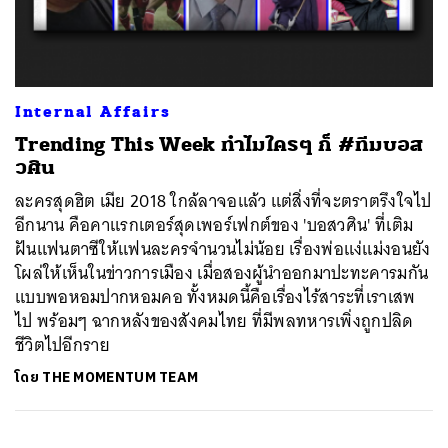
ค้นหา
Internal Affairs
SHARE
TWEET
LINE
EMAIL
Trending This Week ทำไมใครๆ ก็ #ทีมบอส
วศิน
ละครสุดฮิต เมีย 2018 ใกล้ลาจอแล้ว แต่สิ่งที่จะตราตรึงใจไป
อีกนาน คือคาแรกเตอร์สุดเพอร์เฟกต์ของ 'บอสวศิน' ที่เติม
ฝันแฟนตาซีให้แฟนละครจำนวนไม่น้อย เรื่องพ่อแง่แม่งอนยัง
โผล่ให้เห็นในข่าวการเมือง เมื่อสองผู้นำออกมาปะทะคารมกัน
แบบพอหอมปากหอมคอ ทั้งหมดนี้คือเรื่องไร้สาระที่เราเสพ
ไป พร้อมๆ ฉากหลังของสังคมไทย ที่มีพลทหารเพิ่งถูกปลิด
ชีวิตไปอีกราย
โดย
THE MOMENTUM TEAM