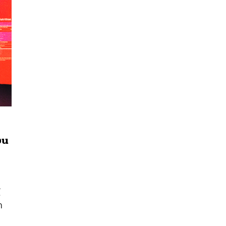
อน
นหา
SHARE
TWEET
LINE
EMAIL
่
์
ก