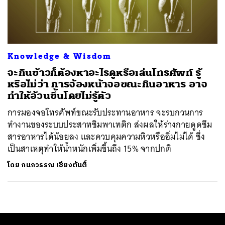
ค้นหา
SHARE
TWEET
LINE
EMAIL
Knowledge & Wisdom
จะกินข้าวก็ต้องหาอะไรดูหรือเล่นโทรศัพท์ รู้
หรือไม่ว่า การจ้องหน้าจอขณะกินอาหาร อาจ
ทำให้อ้วนขึ้นโดยไม่รู้ตัว
การมองจอโทรศัพท์ขณะรับประทานอาหาร จะรบกวนการ
ทำงานของระบบประสาทซิมพาเทติก ส่งผลให้ร่างกายดูดซึม
สารอาหารได้น้อยลง และควบคุมความหิวหรืออิ่มไม่ได้ ซึ่ง
เป็นสาเหตุทำให้น้ำหนักเพิ่มขึ้นถึง 15% จากปกติ
โดย
กนกวรรณ เชียงตันติ์