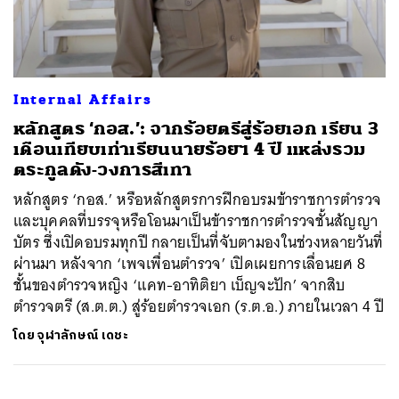
ค้นหา
Internal Affairs
SHARE
TWEET
LINE
EMAIL
หลักสูตร ‘กอส.’: จากร้อยตรีสู่ร้อยเอก เรียน 3
เดือนเทียบเท่าเรียนนายร้อยฯ 4 ปี แหล่งรวม
ตระกูลดัง-วงการสีเทา
หลักสูตร ‘กอส.’ หรือหลักสูตรการฝึกอบรมข้าราชการตำรวจ
และบุคคลที่บรรจุหรือโอนมาเป็นข้าราชการตำรวจชั้นสัญญา
บัตร ซึ่งเปิดอบรมทุกปี กลายเป็นที่จับตามองในช่วงหลายวันที่
ผ่านมา หลังจาก ‘เพจเพื่อนตำรวจ’ เปิดเผยการเลื่อนยศ 8
ชั้นของตำรวจหญิง ‘แคท-อาทิติยา เบ็ญจะปัก’ จากสิบ
ตำรวจตรี (ส.ต.ต.) สู่ร้อยตำรวจเอก (ร.ต.อ.) ภายในเวลา 4 ปี
โดย
จุฬาลักษณ์ เดชะ