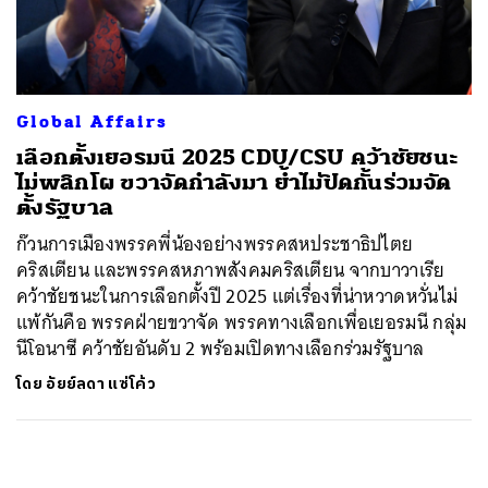
ค้นหา
SHARE
TWEET
LINE
EMAIL
Global Affairs
เลือกตั้งเยอรมนี 2025 CDU/CSU คว้าชัยชนะ
ไม่พลิกโผ ขวาจัดกำลังมา ย้ำไม่ปิดกั้นร่วมจัด
ตั้งรัฐบาล
ก๊วนการเมืองพรรคพี่น้องอย่างพรรคสหประชาธิปไตย
คริสเตียน และพรรคสหภาพสังคมคริสเตียน จากบาวาเรีย
คว้าชัยชนะในการเลือกตั้งปี 2025 แต่เรื่องที่น่าหวาดหวั่นไม่
แพ้กันคือ พรรคฝ่ายขวาจัด พรรคทางเลือกเพื่อเยอรมนี กลุ่ม
นีโอนาซี คว้าชัยอันดับ 2 พร้อมเปิดทางเลือกร่วมรัฐบาล
โดย
อัยย์ลดา แซ่โค้ว