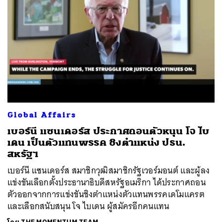
Global Affairs
ค้นหา
เบอร์นี แซนเดอร์ส ประกาศถอนตัวหนุน โจ ไบ
SHARE
TWEET
LINE
EMAIL
เดน เป็นตัวแทนพรรค ชิงตำแหน่ง ปธน.
สหรัฐฯ
เบอร์นี แซนเดอร์ส สมาชิกวุฒิสมาชิกรัฐเวอร์มอนต์ และผู้ลง
แข่งขันเลือกตั้งประธานาธิบดีสหรัฐอเมริกา ได้ประกาศถอน
ตัวออกจากการแข่งขันชิงตำแหน่งตัวแทนพรรคเดโมแครต
และเลือกสนับสนุน โจ ไบเดน ผู้สมัครอีกคนแทน