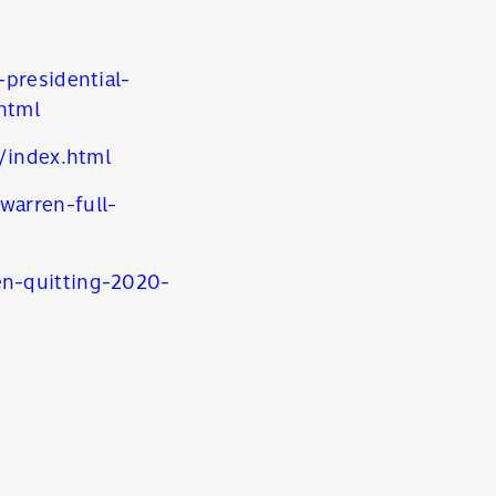
presidential-
html
/index.html
arren-full-
n-quitting-2020-