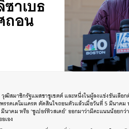
อลิซาเบธ
าศถอน
 วุฒิสมาชิกรัฐแมสซาชูเซตต์ และหนึ่งในผู้ลงแข่งขันเลือกต
พรรคเดโมแครต ตัดสินใจถอนตัวแล้วเมื่อวันที่ 5 มีนาคม ห
่ 3 มีนาคม หรือ ‘ซูเปอร์ทิวสเดย์’ ออกมาว่ามีคะแนนน้อยกว่า
เธอเอง