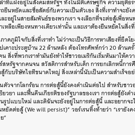
มล้ำที่แฝงอยู่ในสังคมสหรัฐฯ ทั้งในมิติเศรษฐกิจ ความยุติ
รถยืนหยัดและซื่อสัตย์กับความเป็นตัวเอง สิ่งที่เราทำจะยังค
อยู่ในสายสัมพันธ์ของพวกเรา จงเลือกที่จะต่อสู้เพื่อหนท
เหลือเพียงหนทางเดียวเท่านั้น และเราต้องยืนหยัดในสิ่งที่
คภูมิใจกับสิ่งที่เราทำ ไม่ว่าจะเป็นวิธีการหาเสียงที่ยึดโ
ปเคาะประตูบ้าน 22 ล้านหลัง ต้องโทรศัพท์กว่า 20 ล้านครั้
คน สิ่งที่พวกเราทำมันยังทำให้ชาวอเมริกันเริ่มหันมาให้
ร์สหรัฐจากคนจน สวัสดิการสำหรับเด็ก การยกเลิกหนี้การศ
ู้กับบริษัทไอทีขนาดใหญ่ สิ่งเหล่านี้นับเป็นความสำเร็จอย่
ื่นตัวจากโลกร้อน การต่อสู้นี้ยังคงดำเนินต่อไป สำหรับชาวอ
นหา
ยียวยา และฟื้นคืนเกียรติของรัฐบาลของเรา การต่อสู้ยังด
SHARE
TWEET
LINE
EMAIL
้นในรูปแบบใหม่ และดิฉันจะยังอยู่ในการต่อสู้นี้ และอยากจะ
ยืนหยัดต่อสู้ (We will persist)” วอร์เรนทิ้งท้ายว่า “เรายั
ตาย”