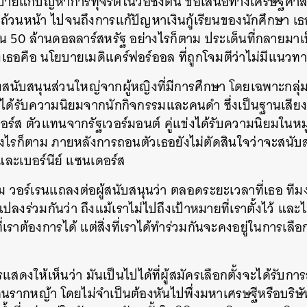
ายแก้ปัญหาการทุจริตในวอชิงตัน ข้อเสนอทางเศรษฐศาสตร
กถ้วนหน้า ไปจนถึงการแก้ปัญหาเงินกู้เรียนของนักศึกษา เ
้เกิน 50 ล้านดอลลาร์สหรัฐ อย่างไรก็ตาม ประเด็นที่กลายมาเป
อคือ นโยบายเมดิแคร์ฟอร์ออล ที่ถูกโจมตีว่าไม่มีแนวท
ยงสนับสนุนส่วนใหญ่จากผู้หญิงที่มีการศึกษา โดยเฉพาะกลุ่
ม่ได้รับความนิยมจากนักกิจกรรมและคนดำ ซึ่งเป็นฐานเส
ดอร์ส ตัวแทนจากรัฐเวอร์มอนต์ คู่แข่งได้รับความนิยมในห
งไรก็ตาม ภายหลังการถอนตัวเธอยังไม่ตัดสินใจว่าจะสนับสน
และเบอร์นีย์ แซนเดอร์ส
นาคม วอร์เรนแถลงต่อผู้สนับสนุนว่า ตลอดระยะเวลาที่เธอ ที
นแปลงร่วมกันว่า ถึงแม้เราไม่ไปถึงเป้าหมายที่เราตั้งไว้ แ
ราต้องการได้ แต่สิ่งที่เราได้ทำร่วมกันจะคงอยู่ในการเลือกตั้
ารแสดงให้เห็นว่า มันเป็นไปได้ที่ผู้สมัครเลือกตั้งจะได้รับ
นรากหญ้า โดยไม่จำเป็นต้องหันไปพึ่งมหาเศรษฐีหรือบริษั