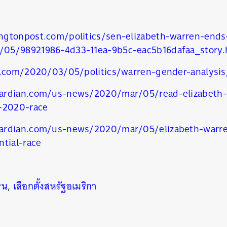
gtonpost.com/politics/sen-elizabeth-warren-ends-
05/98921986-4d33-11ea-9b5c-eac5b16dafaa_story.
n.com/2020/03/05/politics/warren-gender-analysis
ardian.com/us-news/2020/mar/05/read-elizabeth-w
-2020-race
ardian.com/us-news/2020/mar/05/elizabeth-warre
ntial-race
รน
,
เลือกตั้งสหรัฐอเมริกา