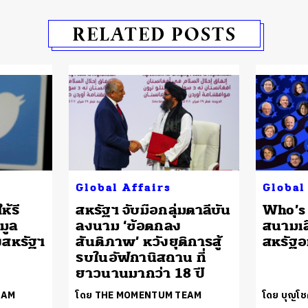
RELATED POSTS
Global Affairs
Global
ห้รี
สหรัฐฯ จับมือกลุ่มตาลีบัน
Who’s 
มูล
ลงนาม ‘ข้อตกลง
สนามเล
้งสหรัฐฯ
สันติภาพ’ หวังยุติการสู้
สหรัฐอ
รบในอัฟกานิสถาน ที่
ยาวนานมากว่า 18 ปี
EAM
โดย THE MOMENTUM TEAM
โดย บุญโช