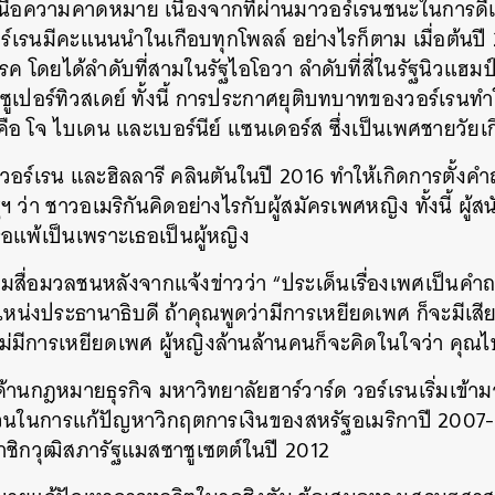
งเหนือความคาดหมาย เนื่องจากที่ผ่านมาวอร์เรนชนะในการดีเ
อร์เรนมีคะแนนนำในเกือบทุกโพลล์ อย่างไรก็ตาม เมื่อต้นป
 โดยได้ลำดับที่สามในรัฐไอโอวา ลำดับที่สี่ในรัฐนิวแฮมป์เช
งซูเปอร์ทิวสเดย์ ทั้งนี้ การประกาศยุติบทบาทของวอร์เร
ือ โจ ไบเดน และเบอร์นีย์ แซนเดอร์ส ซึ่งเป็นเพศชายวัยเกิน
อร์เรน และฮิลลารี คลินตันในปี 2016 ทำให้เกิดการตั้งค
 ว่า ชาวอเมริกันคิดอย่างไรกับผู้สมัครเพศหญิง ทั้งนี้ ผู้
เธอแพ้เป็นเพราะเธอเป็นผู้หญิง
ื่อมวลชนหลังจากแจ้งข่าวว่า “ประเด็นเรื่องเพศเป็นคำถาม
น่งประธานาธิบดี ถ้าคุณพูดว่ามีการเหยียดเพศ ก็จะมีเสียงพ
ม่มีการเหยียดเพศ ผู้หญิงล้านล้านคนก็จะคิดในใจว่า คุณไ
้านกฎหมายธุรกิจ มหาวิทยาลัยฮาร์วาร์ด วอร์เรนเริ่มเข
ส่วนในการแก้ปัญหาวิกฤตการเงินของสหรัฐอเมริกาปี 2007
มาชิกวุฒิสภารัฐแมสซาชูเซตต์ในปี 2012