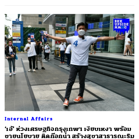
ค้นหา
SHARE
TWEET
LINE
EMAIL
Internal Affairs
‘เอ้’ ห่วงเศรษฐกิจกรุงเทพฯ เงียบเหงา พร้อม
ขายนโยบาย ติดก๊อกน้ำ สร้างสุขาสาธารณะริม