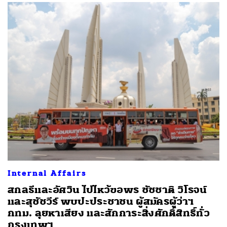
Internal Affairs
สกลธีและอัศวิน ไปไหว้ขอพร ชัชชาติ วิโรจน์
และสุชัชวีร์ พบปะประชาชน ผู้สมัครผู้ว่าฯ
กทม. ลุยหาเสียง และสักการะสิ่งศักดิ์สิทธิ์ทั่ว
กรุงเทพฯ