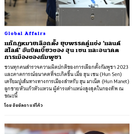
Global Affairs
แก้กฎหมายเลือกตั้ง ยุบพรรคคู่แข่ง ‘แลนด์
สไลด์’ อันบิดเบี้ยวของ ฮุน เซน และอนาคต
การเมืองของกัมพูชา
ชวนทุกคนสำรวจความผิดปกติของการเลือกตั้งกัมพูชา 2023
และคาดการณ์อนาคตที่จะเกิดขึ้น เมื่อ ฮุน เซน (Hun Sen)
เตรียมปูเส้นทางทางการเมืองสำหรับ ฮุน มาเน็ต (Hun Manet)
ลูกชายหัวแก้วหัวแหวน ผู้ดำรงตำแหน่งสูงสุดในกองทัพ ณ
ขณะนี้
โดย
อัยย์ลดา แซ่โค้ว
ค้นหา
SHARE
TWEET
LINE
EMAIL