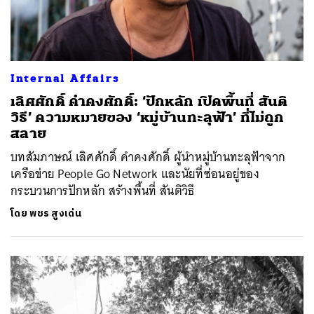
Internal Affairs
เลิศศักดิ์ คำคงศักดิ์: ‘ปักหลัก เปิดพื้นที่ สันติ
วิธี’ ความหมายของ ‘หมู่บ้านทะลุฟ้า’ ที่ไม่ถูก
สลาย
บทสัมภาษณ์ เลิศศักดิ์ คำคงศักดิ์ ผู้นำหมู่บ้านทะลุฟ้าจาก
เครือข่าย People Go Network และนัยที่ซ่อนอยู่ของ
กระบวนการปักหลัก สร้างพื้นที่ สันติวิธี
โดย
พชร สูงเด่น
ค้นหา
SHARE
TWEET
LINE
EMAIL