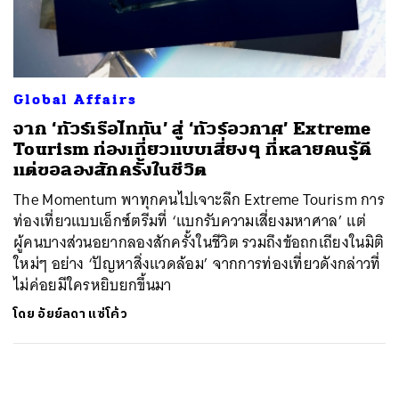
ค้นหา
SHARE
TWEET
LINE
EMAIL
Global Affairs
จาก ‘ทัวร์เรือไททัน’ สู่ ‘ทัวร์อวกาศ’ Extreme
Tourism ท่องเที่ยวแบบเสี่ยงๆ ที่หลายคนรู้ดี
แต่ขอลองสักครั้งในชีวิต
The Momentum พาทุกคนไปเจาะลึก Extreme Tourism การ
ท่องเที่ยวแบบเอ็กซ์ตรีมที่ ‘แบกรับความเสี่ยงมหาศาล’ แต่
ผู้คนบางส่วนอยากลองสักครั้งในชีวิต รวมถึงข้อถกเถียงในมิติ
ใหม่ๆ อย่าง ‘ปัญหาสิ่งแวดล้อม’ จากการท่องเที่ยวดังกล่าวที่
ไม่ค่อยมีใครหยิบยกขึ้นมา
โดย
อัยย์ลดา แซ่โค้ว