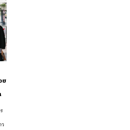
้วย
ท
นหา
SHARE
TWEET
LINE
EMAIL
ตร
าว