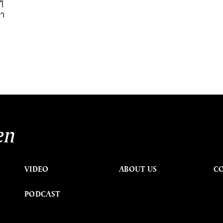
งๆ
คา
en
VIDEO
ABOUT US
C
PODCAST