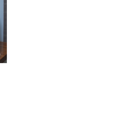
นหา
SHARE
TWEET
LINE
EMAIL