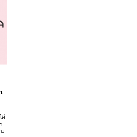
ก
นหา
SHARE
TWEET
LINE
EMAIL
ไม่
ยา
คน