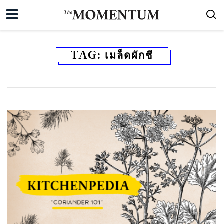
TAG:
เมล็ดผักชี