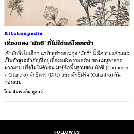
ค้นหา
SHARE
TWEET
LINE
EMAIL
Kitchenpedia
เรื่องของ ‘ผักชี’ ที่ไม่ใช่แค่โรยหน้า
เจ้าผักจิ๋วใบเล็กๆ น่ารักอย่างตระกูล ‘ผักชี’ นี้ มีความแจ๋วและ
เป็นตัวชูรสสำคัญที่อยู่เบื้องหลังความอร่อยของเมนูอาหาร
มากมาย เพื่อไม่ให้สับสน มารู้จักพื้นฐานของ ผักชี (Coriander
/ Cilantro) ผักชีลาว (Dill) และ ผักชีฝรั่ง (Culantro) กัน
ก่อนเลย
โดย
ปรางวลัย พูลทวี
FOLLOW US