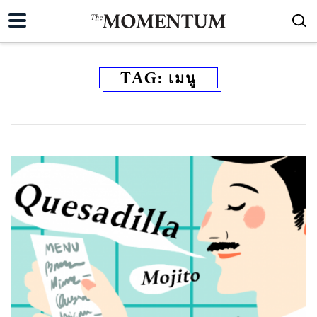
TAG:
เมนู