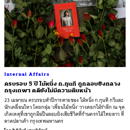
Internal Affairs
ครบรอบ 5 ปี ไม้หนึ่ง ก.กุนที ถูกลอบยิงกลาง
กรุงเทพฯ คดียังไม่มีความคืบหน้า
23 เมษายน ครบรอบห้าปีการตายของ ไม้หนึ่ง ก.กุนที กวีและ
นักเคลื่อนไหว โดยกลุ่ม 'เพื่อนไม้หนึ่ง' วางดอกไม้รำลึก ณ จุด
เกิดเหตุที่เขาถูกมือปืนลอบยิงเสียชีวิตที่ร้านครกไม้ไทยลาว ที่
ลาดปลาเค้า กรุงเทพมหานคร