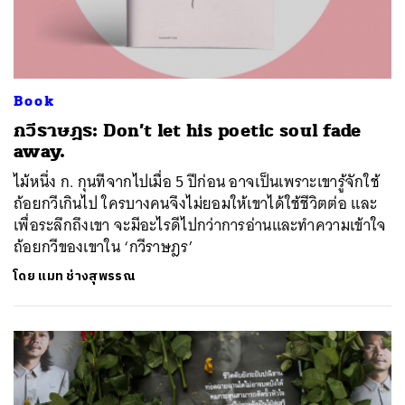
Book
กวีราษฎร: Don’t let his poetic soul fade
away.
ไม้หนึ่ง ก. กุนทีจากไปเมื่อ 5 ปีก่อน อาจเป็นเพราะเขารู้จักใช้
ถ้อยกวีเกินไป ใครบางคนจึงไม่ยอมให้เขาได้ใช้ชีวิตต่อ และ
เพื่อระลึกถึงเขา จะมีอะไรดีไปกว่าการอ่านและทำความเข้าใจ
ถ้อยกวีของเขาใน ‘กวีราษฎร’
โดย
แมท ช่างสุพรรณ
ค้นหา
SHARE
TWEET
LINE
EMAIL