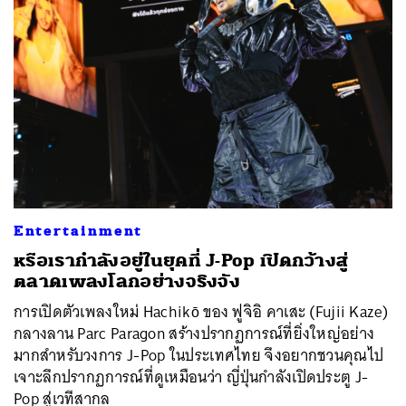
Entertainment
หรือเรากำลังอยู่ในยุคที่ J-Pop เปิดกว้างสู่
ตลาดเพลงโลกอย่างจริงจัง
การเปิดตัวเพลงใหม่ Hachikō ของ ฟูจิอิ คาเสะ (Fujii Kaze)
กลางลาน Parc Paragon สร้างปรากฏการณ์ที่ยิ่งใหญ่อย่าง
มากสำหรับวงการ J-Pop ในประเทศไทย จึงอยากชวนคุณไป
เจาะลึกปรากฏการณ์ที่ดูเหมือนว่า ญี่ปุ่นกำลังเปิดประตู J-
Pop สู่เวทีสากล