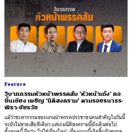
Feature
วิบากกรรมหัวหน้าพรรคส้ม ‘หัวหน้าเท้ง’ คอ
ขึ้นเขียง เผชิญ ‘นิติสงคราม’ ตามรอยธนาธร-
พิธา-ชัยธวัช
แม้ว่าชะตากรรมของแกนนำพรรคประชาชนคนสำคัญในวันนี้
จะยังไม่ขาดเสียทีเดียว แต่เกมนิติสงครามนี้ยังเดินต่อไป
ทั้งหมดนี้ ถือว่า ‘ไม่ใช่เรื่องใหม่’ เรื่องแบบนี้เกิดขึ้นกับพรรค