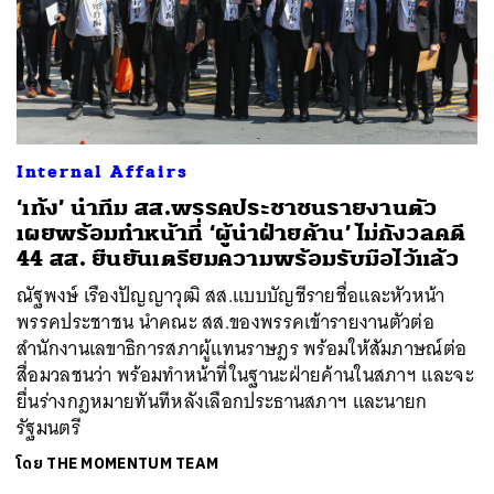
Internal Affairs
‘เท้ง’ นำทีม สส.พรรคประชาชนรายงานตัว
เผยพร้อมทำหน้าที่ ‘ผู้นำฝ่ายค้าน’ ไม่กังวลคดี
44 สส. ยืนยันเตรียมความพร้อมรับมือไว้แล้ว
ณัฐพงษ์ เรืองปัญญาวุฒิ สส.แบบบัญชีรายชื่อและหัวหน้า
พรรคประชาชน นำคณะ สส.ของพรรคเข้ารายงานตัวต่อ
สำนักงานเลขาธิการสภาผู้แทนราษฎร พร้อมให้สัมภาษณ์ต่อ
สื่อมวลชนว่า พร้อมทำหน้าที่ในฐานะฝ่ายค้านในสภาฯ และจะ
ยื่นร่างกฎหมายทันทีหลังเลือกประธานสภาฯ และนายก
รัฐมนตรี
โดย
THE MOMENTUM TEAM