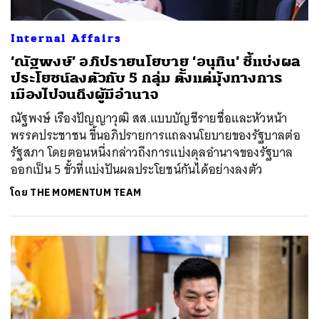
Internal Affairs
‘ณัฐพงษ์’ อภิปรายนโยบาย ‘อนุทิน’ ชี้แบ่งผล
ประโยชน์ลงตัวกับ 5 กลุ่ม ตั้งแต่มุ้งทางการ
เมืองไปจนถึงผู้มีอำนาจ
ณัฐพงษ์ เรืองปัญญาวุฒิ สส.แบบบัญชีรายชื่อและหัวหน้า
พรรคประชาชน ขึ้นอภิปรายการแถลงนโยบายของรัฐบาลต่อ
รัฐสภา โดยตอนหนึ่งกล่าวถึงการแบ่งดุลอำนาจของรัฐบาล
ออกเป็น 5 ขั้วที่แบ่งปันผลประโยชน์กันได้อย่างลงตัว
โดย
THE MOMENTUM TEAM