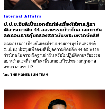
Internal Affairs
ป.ป.ช.มีมติเป็นเอกฉันท์ส่งเรื่องให้ศาลฎีกา
พิจารณาฟัน 44 สส.พรรคก้าวไกล เจตนาชัด
ลดทอนการคุ้มครองสถาบันพระมหากษัตริย์
คณะกรรมการป้องกันและปราบปรามการทุจริตแห่งชาติ
(ป.ป.ช.) ประชุมเพื่อลงมติชี้มูลความผิดอดีต 44 สส.พรรค
ก้าวไกล ในความผิดฐานฝ่าฝืน หรือไม่ปฏิบัติตามจริยธรรม
อย่างร้ายแรงที่ร่วมกันลงชื่อเสนอแก้ไขประมวลกฎหมาย
อาญา มาตรา 112
โดย
THE MOMENTUM TEAM