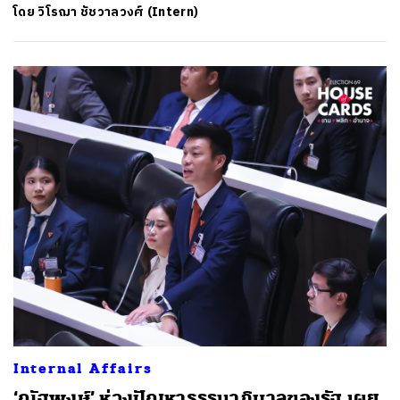
โดย
วิโรฌา ชัชวาลวงศ์ (Intern)
ค้นหา
SHARE
TWEET
LINE
EMAIL
Internal Affairs
‘ณัฐพงษ์’ ห่วงปัญหาธรรมาภิบาลของรัฐ เผย