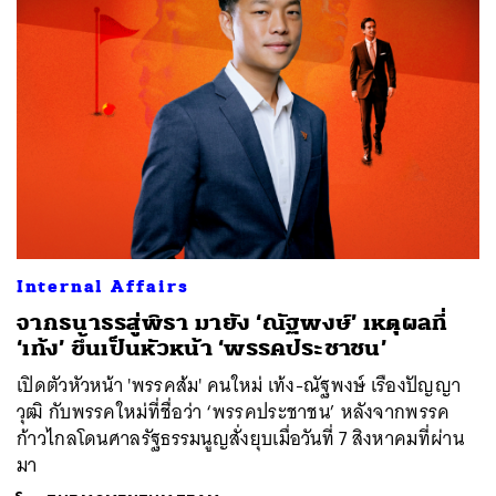
Internal Affairs
จากธนาธรสู่พิธา มายัง ‘ณัฐพงษ์’ เหตุผลที่
‘เท้ง’ ขึ้นเป็นหัวหน้า ‘พรรคประชาชน’
เปิดตัวหัวหน้า 'พรรคส้ม' คนใหม่ เท้ง-ณัฐพงษ์ เรืองปัญญา
วุฒิ กับพรรคใหม่ที่ชื่อว่า ‘พรรคประชาชน’ หลังจากพรรค
ก้าวไกลโดนศาลรัฐธรรมนูญสั่งยุบเมื่อวันที่ 7 สิงหาคมที่ผ่าน
มา