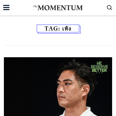
TAG:
เท้ง