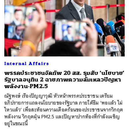
Internal Affairs
พรรคประชาชนจัดทัพ 20 สส. รุมสับ ‘นโยบาย’
รัฐบาลอนุทิน 2 ฉายภาพความล้มเหลวปัญหา
พลังงาน-PM2.5
ณัฐพงษ์ เรืองปัญญาวุฒิ หัวหน้าพรรคประชาชน เตรียม
อภิปรายการแถลงนโยบายของรัฐบาล ภายใต้ธีม ‘พอแล้ว ไม่
ไหวแล้ว’ เพื่อสะท้อนความเดือดร้อนของประชาชนจากวิกฤต
พลังงาน วิกฤตฝุ่น PM2.5 และปัญหาปากท้องที่กำลังเผชิญ
อยู่ในขณะนี้