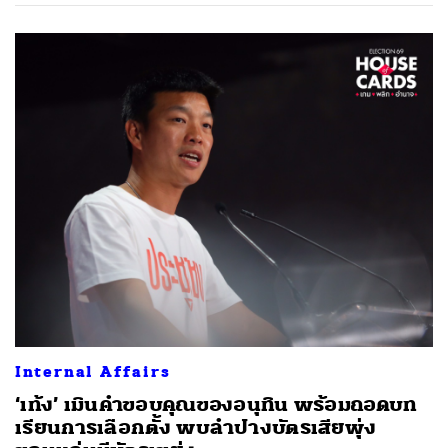
Internal Affairs
‘เท้ง’ เมินคำขอบคุณของอนุทิน พร้อมถอดบท
เรียนการเลือกตั้ง พบลำปางบัตรเสียพุ่ง