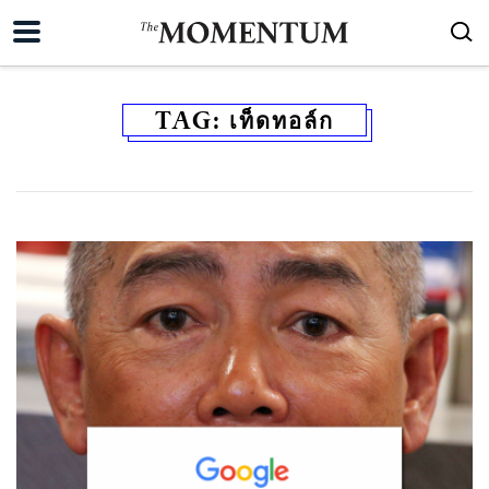
TAG:
เท็ดทอล์ก