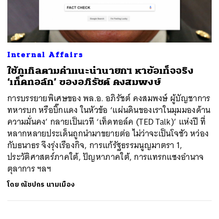
ค้นหา
Internal Affairs
SHARE
TWEET
LINE
EMAIL
ใช้กูเกิลตามคำแนะนำนายกฯ หาข้อเท็จจริง
‘เท็ดทอล์ก’ ของอภิรัชต์ คงสมพงษ์
การบรรยายพิเศษของ พล.อ. อภิรัชต์ คงสมพงษ์ ผู้บัญชาการ
ทหารบก หรือบิ๊กแดง ในหัวข้อ ‘แผ่นดินของเราในมุมมองด้าน
ความมั่นคง’ กลายเป็นเวที ‘เท็ดทอล์ค (TED Talk)’ แห่งปี ที่
หลากหลายประเด็นถูกนำมาขยายต่อ ไม่ว่าจะเป็นโจชัว หว่อง
กับธนาธร จึงรุ่งเรืองกิจ, การแก้รัฐธรรมนูญมาตรา 1,
ประวัติศาสตร์ภาคใต้, ปัญหาภาคใต้, การแทรกแซงอำนาจ
ตุลาการ ฯลฯ
โดย
ณัชปกร นามเมือง