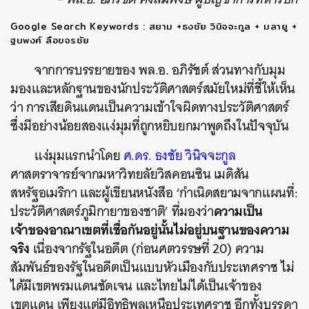
Google Search Keywords : สยาม +ธงชัย วินิจจะกูล + มลายู +
ฐนพงศ์ ลือขจรชัย
จากการบรรยายของ พล.อ. อภิรัชต์ ส่วนทางกับมุม
มองและหลักฐานของนักประวัติศาสตร์สมัยใหม่ที่ชี้ให้เห็น
ว่า การเสียดินแดนเป็นความเข้าใจผิดทางประวัติศาสตร์
ซึ่งมีอย่างน้อยสองแง่มุมที่ถูกหยิบยกมาพูดถึงในปัจจุบัน
แง่มุมแรกนำโดย
ศ.ดร. ธงชัย วินิจจะกูล
ศาสตราจารย์จากมหาวิทยลัยวิสคอนซิน เมดิสัน
สหรัฐอเมริกา และผู้เขียนหนังสือ ‘กำเนิดสยามจากแผนที่:
ความเป็น
ประวัติศาสตร์ภูมิกายาของชาติ’ ที่มองว่า
เจ้าของอาณาเขตที่เชื่อกันอยู่นั้นไม่อยู่บนฐานของความ
จริง
เนื่องจากรัฐในอดีต (ก่อนศตวรรษที่ 20) ความ
สัมพันธ์ของรัฐในอดีตเป็นแบบหัวเมืองกับประเทศราช ไม่
ได้มีเขตพรมแดนชัดเจน และไทยไม่ได้เป็นเจ้าของ
เขตแดน เพียงแต่มีอิทธิพลเหนือประเทศราช อีกทั้งบรรดา