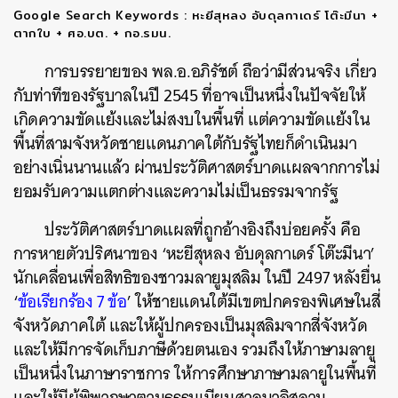
Google Search Keywords : หะยีสุหลง อับดุลกาเดร์ โต๊ะมีนา +
ตากใบ + ศอ.บต. + กอ.รมน.
การบรรยายของ พล.อ.อภิรัชต์ ถือว่ามีส่วนจริง เกี่ยว
กับท่าทีของรัฐบาลในปี 2545 ที่อาจเป็นหนึ่งในปัจจัยให้
เกิดความขัดแย้งและไม่สงบในพื้นที่ แต่ความขัดแย้งใน
พื้นที่สามจังหวัดชายแดนภาคใต้กับรัฐไทยก็ดำเนินมา
อย่างเนิ่นนานแล้ว ผ่านประวัติศาสตร์บาดแผลจากการไม่
ยอมรับความแตกต่างและความไม่เป็นธรรมจากรัฐ
ประวัติศาสตร์บาดแผลที่ถูกอ้างอิงถึงบ่อยครั้ง คือ
การหายตัวปริศนาของ ‘หะยีสุหลง อับดุลกาเดร์ โต๊ะมีนา’
นักเคลื่อนเพื่อสิทธิของชาวมลายูมุสลิม ในปี 2497 หลังยื่น
‘
ข้อเรียกร้อง 7 ข้อ
’ ให้ชายแดนใต้มีเขตปกครองพิเศษในสี่
จังหวัดภาคใต้ และให้ผู้ปกครองเป็นมุสลิมจากสี่จังหวัด
และให้มีการจัดเก็บภาษีด้วยตนเอง รวมถึงให้ภาษามลายู
เป็นหนึ่งในภาษาราชการ ให้การศึกษาภาษามลายูในพื้นที่
และให้มีผู้พิพากษาตามธรรมเนียมศาลนาอิสลาม