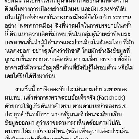
รัชต์นั้น ไม่ใช่ครั้งแรกที่ผู้นำเหล่าทัพออกมาแสดงความ
คิดเห็นทางการเมืองอย่างเปิดเผย และยังแสดงท่าทีอัน
เป็นปฏิปักษ์ต่อสถาบันทางการเมืองที่ยึดโยงกับประชาชน
อย่าง ‘พรรคการเมือง’ สิ่งที่น่าสนใจในการบรรยายในครั้ง
นี้ คือ แนวความคิดที่มักพบเห็นในกลุ่มผู้นำเหล่าทัพและ
บรรดาชนชั้นนำผู้มีอำนาจและปากเสียงในสังคมไทย ที่มัก
‘แสดงออก’ อย่างสุดโต่งว่ารักชาติ โดยมักอ้างอิงข้อมูลที่
ถูกฉาบขึ้นมาจากความคิดเห็น ความเชื่อบางอย่าง ทั้งที่ก็
อาจจะยังมีความข้อมูลอีกด้านที่ยังรับรู้ไม่รอบด้าน หรือไม่
เคยได้ยินได้ฟังมาก่อน
งานชิ้นนี้ เราจึงลองจับประเด็นตามคำบรรยายของ
ผบ.ทบ. แล้วทำการตรวจสอบข้อเท็จจริง (Factcheck)
ด้วยการใช้กูเกิลค้นหาคำตอบ
ตามคำแนะนำของพล.อ.
ประยุทธ์ จันทร์โอชา นายกรัฐมนตรี
ก่อนจะเรียบเรียง
ข้อมูลออกมา ดูว่าเราจะสามารถเห็นคล้อยตามไปกับ
ผบ.ทบ.ได้มากน้อยแค่ไหน (หรือ
เพื่อดูว่าแต่ละประเด็น