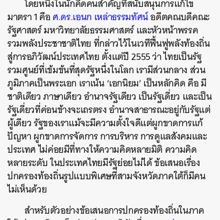
โดยหนึ่งในนักคิดคนสำคัญที่สนับสนุนการแก้ไข
มาตรา 1 คือ
ศ.ดร.เอนก เหล่าธรรมทัศน์
อดีตคณบดีคณะ
รัฐศาสตร์ มหาวิทยาลัยธรรมศาสตร์ และหัวหน้าพรรค
รวมพลังประชาชาติไทย ที่กล่าวไว้ในเวทีฟื้นฟูพลังท้องถิ่น
สู่การอภิวัฒน์ประเทศไทย ตั้งแต่ปี 2555 ว่า ไทยเป็นรัฐ
รวมศูนย์ที่เข้มข้นที่สุดรัฐหนึ่งในโลก เรามีส่วนกลาง ส่วน
ภูมิภาคเป็นพระเอก เราเน้น ‘เอกนิยม’ เป็นหลักคิด คือ มี
ชาติเดียว ภาษาเดียว อำนาจรัฐเดียว เป็นรัฐเดี่ยว และเป็น
รัฐเดี่ยวที่ค่อนข้างจะเถรตรง อำนาจสาธารณะอยู่กับรัฐแต่
ผู้เดียว รัฐของเราแม้จะมีความตั้งใจดีแต่ผูกขาดการแก้
ปัญหา ผูกขาดการจัดการ การบริหาร การดูแลสังคมและ
ประเทศ ไม่ค่อยมีที่ทางให้ความคิดหลายมิติ ความคิด
หลายระดับ ในประเทศไทยมีรัฐย่อยไม่ได้ ข้อเสนอเรื่อง
ปกครองท้องถิ่นรูปแบบพิเศษที่สามจังหวัดภาคใต้ก็มีคน
ไม่เห็นด้วย
สำหรับตัวอย่างข้อเสนอการปกครองท้องถิ่นในภาค