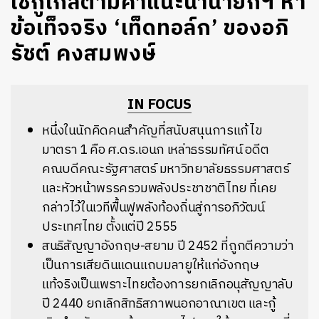
ใช้กูเกิลตามคำแนะนำนายกฯ หา
ข้อเท็จจริง ‘เท็ดทอล์ก’ ของอภิ
รัชต์ คงสมพงษ์
IN FOCUS
หนึ่งในนักคิดคนสำคัญที่สนับสนุนการแก้ไข
มาตรา 1 คือ ศ.ดร.เอนก เหล่าธรรมทัศน์ อดีต
คณบดีคณะรัฐศาสตร์ มหาวิทยาลัยธรรมศาสตร์
และหัวหน้าพรรครวมพลังประชาชาติไทย ที่เคย
กล่าวไว้ในเวทีฟื้นฟูพลังท้องถิ่นสู่การอภิวัฒน์
ประเทศไทย ตั้งแต่ปี 2555
สนธิสัญญาอังกฤษ-สยาม ปี 2452 ที่ถูกตีความว่า
เป็นการเสียดินแดนแถบมลายูให้แก่อังกฤษ
แท้จริงเป็นเพราะไทยต้องการยกเลิกอนุสัญญาลับ
ปี 2440 ยกเลิกสิทธิสภาพนอกอาณาเขต และกู้