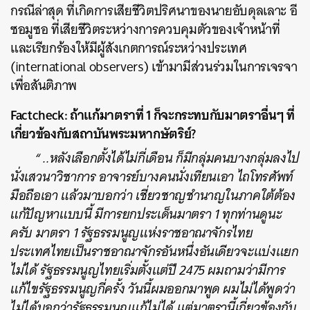
กรณีล่าสุด ที่เกิดการเสียชีวิตปริศนาของนายอับดุลเลาะ อี
ซอมูซอ ที่เสียชีวิตระหว่างการควบคุมตัวของเจ้าหน้าที่
และเรียกร้องให้มีผู้สังเกตการณ์ระหว่างประเทศ
(international observers) เข้ามามีส่วนร่วมในการเจรจา
เพื่อสันติภาพ
Factcheck: ถ้าแก้มาตราที่ 1 ก็จะกระทบกับมาตราอื่นๆ ที่
ค้นหา
เกี่ยวข้องกับสถาบันพระมหากษัตริย์?
SHARE
TWEET
LINE
EMAIL
“ ..หลังเลือกตั้งได้ไม่กี่เดือน ก็มีกลุ่มคนบางกลุ่มลงไป
นั่งเสวนาวิชาการ อาจารย์บางคนนั่งเทียนเอา ไถโทรศัพท์
มือถือเอา แล้วมาบอกว่า เชี่ยวชาญชำนาญในภาคใต้ต้อง
แก้ปัญหาแบบนี้ มีการยกประเด็นมาตรา 1 ทุกท่านดูนะ
ครับ มาตรา 1 รัฐธรรมนูญแห่งราชอาณาจักรไทย
ประเทศไทยเป็นราชอาณาจักรอันหนึ่งอันเดียวจะแบ่งแยก
ไม่ได้ รัฐธรรมนูญไทยเริ่มตั้งแต่ปี 2475 ผมถามว่ามีการ
แก้ไขรัฐธรรมนูญกี่ครั้ง วันนี้ผมออกมาพูด ผมไม่ได้พูดว่า
ไม่ได้บอกว่ารัฐธรรมนูญแก้ไม่ได้ แต่มาตรานี้เกี่ยวข้องกับ