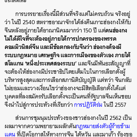
ประเทศไทย
การบรรยายเรื่องนี้มีส่วนที่จริงแต่ไม่ครบถ้วน จริงอยู่
ว่า ในปี 2540 สหราชอาณาจักรได้ส่งคืนเกาะฮ่องกงให้กับ
คนฮ่องกง
จีนหลังอยู่ภายใต้อาณานิคมมากว่า 150 ปี แต่
ไม่ได้ดีใจที่จะต้องอยู่ภายใต้การปกครองของพรรค
คอมมิวนิสต์จีน และมีข้อตกลงกับจีนว่า ฮ่องกงต้องมี
ระบบกฎหมาย เศรษฐกิจ และการเมืองของตัวเอง ภายใต้
สโลแกน ‘หนึ่งประเทศสองระบบ’
และจีนมีพันธะสัญญาที่
จะต้องให้ฮ่องกงมีประชาธิปไตยเต็มใบในการเลือกตั้งผู้
บริหารสูงสุดและการเลือกสภานิติบัญญัติ แต่ทว่า จีนกลับ
ไม่ยอมและวางเงื่อนไขว่าฮ่องกงจะมีสิทธิเลือกตั้งได้แต่
บุคคลที่ลงสมัครรับเลือกตั้งจะเป็นคนที่รัฐบาลจีนเห็นชอบ
จึงนำไปสู่การประท้วงที่เรียกว่า
การปฏิวัติร่ม
ในปี 2557
ส่วนการชุมนุมประท้วงของชาวฮ่องกงในปี 2562 เป็น
ผลมาจากความพยายามผลักดัน
กฎหมายส่งตัวผู้ร้ายข้าม
แดน
ที่เปิดโอกาสให้ทางการจีน ไต้หวัน และมาเก๊า ร้องขอ