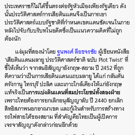
ประเทศราชก็ไม่ได้ขึ้นตรงต่อรัฐหัวเมืองเพียงรัฐเดียว ดัง
นั้นประวัติศาสตร์การเสียดินแดนจึงเป็นการเอา
ประวัติศาสตร์แบบรัฐชาติที่กำหนดเขตแดนชัดเจนในภาย
หลังไปจับกับบริบทในอดีตซึ่งเป็นแนวความคิดที่ไม่ถูก
ต้องนัก
แง่มุมที่สองนำโดย
ฐนพงศ์ ลือขจรชัย
ผู้เขียนหนังสือ
‘เสียดินแดนมลายู ประวัติศาสตร์ชาติ ฉบับ Plot Twist’ ที่
ชี้ให้เห็นว่า จากสนธิสัญญาอังกฤษ-สยาม ปี 2452 ที่ถูก
ตีความว่าเป็นการเสียดินแดนแถบมลายู ได้แก่ กลันตัน
ตรังกานู ไทรบุรี ปะลิศ และเกาะใกล้เคียงให้แก่อังกฤษ
การแบ่งดินแดนที่สมประโยชน์ทั้งสองฝ่าย
แท้จริงเป็น
เพราะไทยต้องการยกเลิกอนุสัญญาลับ ปี 2440 ยกเลิก
สิทธิสภาพนอกอาณาเขต และกู้เงินสำหรับการสร้างทาง
รถไฟสายใต้ของสยาม ที่สำคัญคือไทยเป็นผู้เปิดการ
เจรจาสัญญาดังกล่าวก่อนอีกด้วย