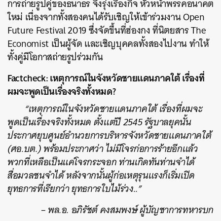
การถ่ายรูปคู่ของธนาธร จึงรุ่งเรืองกิจ หัวหน้าพรรคอนาคต
ใหม่ เนื่องจากทั้งสองคนได้รับเชิญให้เข้าร่วมงาน Open
Future Festival 2019
ซึ่งจัดขึ้นที่ฮ่องกง
ที่นิตยสาร The
Economist เป็นผู้จัด และเชิญบุคคลทั้งสองไปงาน ทำให้
ทั้งคู่มีโอกาสถ่ายรูปร่วมกัน
Factcheck: เหตุการณ์ในจังหวัดชายแดนภาคใต้ เรื่องที่
ผมจะพูดเป็นเรื่องจริงทั้งหมด?
“เหตุการณ์ในจังหวัดชายแดนภาคใต้ เรื่องที่ผมจะ
พูดเป็นเรื่องจริงทั้งหมด ตั้งแต่ปี 2545 รัฐบาลยุคนั้น
ประกาศยุบศูนย์อำนวยการบริหารจังหวัดชายแดนภาคใต้
(ศอ.บต.) พร้อมประกาศว่า ไม่มีโจรก่อการร้ายอีกแล้ว
พวกที่เหลือเป็นแค่โจรกระจอก ท่านเกิดทันท่านจำได้
สื่อมวลชนจำได้ หลังจากนั้นผู้ก่อเหตุรุนแรงก็เริ่มเปิด
ยุทธการที่เรียกว่า ยุทธการใบไม้ร่วง..”
– พล.อ. อภิรัชต์ คงสมพงษ์ ผู้บัญชาการทหารบก