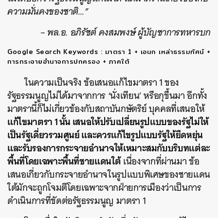
ความมั่นคงของชาติ…”
– พล.อ. อภิรัชต์ คงสมพงษ์ ผู้บัญชาการทหารบก
Google Search Keywords : มาตรา 1 + เอนก เหล่าธรรมทัศน์ +
การกระจายอำนาจการปกครอง + ภาคใต้
ในความเป็นจริง ข้อเสนอแก้ไขมาตรา 1 ของ
รัฐธรรมนูญไม่ได้มาจากการ ‘นั่งเทียน’ หรือกุขึ้นมา อีกทั้ง
มาตรานี้ก็ไม่เกี่ยวข้องกับสถาบันกษัตริย์ บุคคลที่เสนอให้
แก้ไขมาตรา 1 นั้น เสนอให้ปรับเปลี่ยนรูปแบบของรัฐไม่ให้
เป็นรัฐเดี่ยวรวมศูนย์ และควรแก้ไขรูปแบบรัฐให้ยืดหยุ่น
และรับรองการกระจายอำนาจให้เหมาะสมกับบริบทแต่ละ
พื้นที่โดยเฉพาะพื้นที่ชายแดนใต้
เนื่องจากที่ผ่านมา ข้อ
เสนอเกี่ยวกับกระจายอำนาจในรูปแบบพิเศษของชายแดน
ใต้มักจะถูกโจมตีโดยเฉพาะจากฝ่ายการเมืองว่าเป็นการ
ดำเนินการที่ขัดต่อรัฐธรรมนูญ มาตรา 1