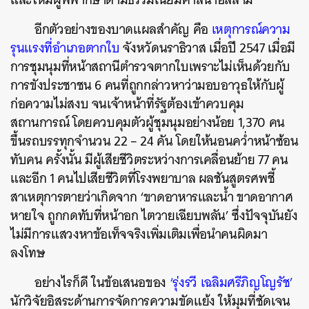
อีกตัวอย่างของบาดแผลสำคัญ คือ
เหตุการณ์ความ
รุนแรงที่อำเภอตากใบ
จังหวัดนราธิวาส เมื่อปี 2547 เมื่อมี
การชุมนุมที่หน้าสถานีตำรวจตากใบเพราะไม่เห็นด้วยกับ
การขังประชาชน 6 คนที่ถูกกล่าวหาว่ามอบอาวุธให้กับผู้
ก่อความไม่สงบ จนเจ้าหน้าที่รัฐต้องเข้าควบคุม
สถานการณ์ โดยควบคุมตัวผู้ชุมนุมอย่างน้อย 1,370 คน
ขึ้นรถบรรทุกจำนวน 22 – 24 คัน โดยให้นอนคว่ำหน้าซ้อน
ทับคน ครั้งนั้น มีผู้เสียชีวิตระหว่างการเคลื่อนย้าย 77 คน
และอีก 1 คนไปเสียชีวิตที่โรงพยาบาล ผลชันสูตรศพชี้
สาเหตุการตายว่าเกิดจาก ‘ขาดอาหารและน้ำ ขาดอากาศ
หายใจ ถูกกดทับที่หน้าอก ไตวายเฉียบพลัน’ ซึ่งปัจจุบันยัง
ไม่มีการแสวงหาข้อเท็จจริงเพิ่มเติมเพื่อนำคนผิดมา
ลงโทษ
อย่างไรก็ดี ในข้อเสนอของ
‘รุ่งรวี เฉลิมศรีภิญโญรัช’
นักวิจัยอิสระด้านการจัดการความขัดแย้ง ให้มุมที่ชัดเจน