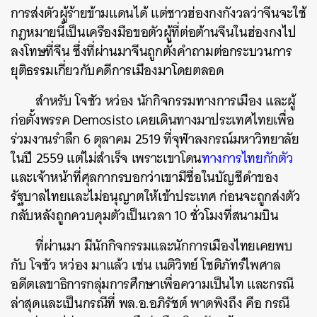
การส่งตัวผู้ร้ายข้ามแดนได้ แต่ชาวฮ่องกงกังวลว่าจีนจะใช้
กฎหมายนี้เป็นเครืองมือขอตัวผู้ที่ต่อต้านจีนในฮ่องกงไป
ลงโทษที่จีน ซึ่งที่ผ่านมาจีนถูกตั้งคำถามต่อกระบวนการ
ยุติธรรมเกี่ยวกับคดีการเมืองมาโดยตลอด
สำหรับ โจชัว หว่อง นักกิจกรรมทางการเมือง และผู้
ก่อตั้งพรรค Demosisto เคยเดินทางมาประเทศไทยเพื่อ
ร่วมงานรำลึก 6 ตุลาคม 2519 ที่จุฬาลงกรณ์มหาวิทยาลัย
ในปี 2559 แต่ไม่สำเร็จ เพราะเขาโดน
ทางการไทยกักตัว
และเจ้าหน้าที่ศุลกากรบอกว่าเขามีชื่อในบัญชีดำของ
รัฐบาลไทยและไม่อนุญาตให้เข้าประเทศ ก่อนจะถูกส่งตัว
กลับหลังถูกควบคุมตัวเป็นเวลา 10 ชั่วโมงที่สนามบิน
ที่ผ่านมา มีนักกิจกรรมและนักการเมืองไทยเคยพบ
กับ โจชัว หว่อง มาแล้ว เช่น เนติวิทย์ โชติภัทร์ไพศาล
อดีตเลขาธิการกลุ่มการศึกษาเพื่อความเป็นไท และกรณี
ล่าสุดและเป็นกรณีที่ พล.อ.อภิรัชต์ พาดพิงถึง คือ กรณี