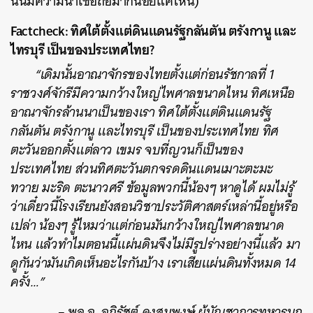
นั้นมีความน่าเชื่อถือมากน้อยแค่ไหน
)
Factcheck:
ทิศใต้ตั้งแต่ดินแดนรัฐกลันตัน ตรังกานู และ
ไทรบุรี เป็นของประเทศไทย?
“เดิมนั้นอาณาจักรของไทยตั้งแต่ก่อนรัชกาลที่ 1
ราชวงศ์จักรีมีความกว้างใหญ่ไพศาลขนาดไหน ทิศเหนือ
อาณาจักรล้านนาเป็นของเรา ทิศใต้ตั้งแต่ดินแดนรัฐ
กลันตัน ตรังกานู และไทรบุรี เป็นของประเทศไทย ทิศ
ตะวันออกตั้งแต่ลาว เขมร จบที่ญวนก็เป็นของ
ประเทศไทย ส่วนทิศตะวันตกจรดดินแดนเมาะตะมะ
ทวาย มะริด ตะนาวศรี ข้อมูลพวกนี้น้องๆ หาดูได้ ผมไม่รู้
ว่าเดี๋ยวนี้โรงเรียนยังสอนวิชาประวัติศาสตร์เหล่านี้อยู่หรือ
เปล่า น้องๆ รู้ไหมว่าแต่ก่อนมันกว้างใหญ่ไพศาลขนาด
ไหน แล้วทำไมตอนนี้แผ่นดินจึงไม่มีรูปร่างอย่างนี้แล้ว มา
ดูกันว่ามันเกิดเห็นอะไรกันบ้าง เราเสียแผ่นดินทั้งหมด 14
ครั้ง…”
– พล.อ. อภิรัชต์ คงสมพงษ์ ผู้บัญชาการทหารบก