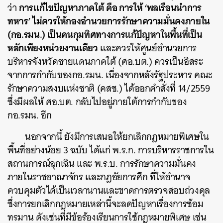
การแก้ไขปัญหาภาคใต้ คือ การให้ ‘พลเรือนนำการ
ว่า
ทหาร’ ไม่ควรให้กองอำนวยการรักษาความมั่นคงภายใน
(กอ.รมน.) เป็นคนกุมทิศทางการแก้ปัญหาในพื้นที่เป็น
หลักเพียงหน่วยงานเดียว
และควรให้ศูนย์อำนวยการ
บริหารจังหวัดชายแดนภาคใต้ (ศอ.บต.) ควรเป็นอิสระ
จากการกำกับของกอ.รมน. เนื่องจากหลังรัฐประหาร คณะ
รักษาความสงบแห่งชาติ (คสช.) ได้ออกคำสั่งที่ 14/2559
ซึ่งมีผลให้ ศอ.บต. กลับไปอยู่ภายใต้การกำกับของ
กอ.รมน. อีก
นอกจากนี้ ยังมีการเสนอให้ยกเลิกกฎหมายพิเศษใน
พื้นที่อย่างน้อย 3 ฉบับ ได้แก่ พ.ร.ก. การบริหารราชการใน
สถานการณ์ฉุกเฉิน และ พ.ร.บ. การรักษาความมั่นคง
ภายในราชอาณาจักร และกฎอัยการศึก ที่ให้อำนาจ
ควบคุมตัวได้เป็นเวลานานและขาดการตรวจสอบถ่วงดุล
ซึ่งการยกเลิกกฎหมายเหล่านี้จะลดปัญหาเรื่องการซ้อม
ทรมาน ดังเช่นที่มีข้อร้องเรียนการใช้กฎหมายพิเศษ เช่น