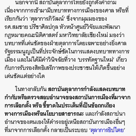
นอกจากนี้ สถาบันตุลาการไทยยังถูกตั้งคำถาม
เนื่องจากการเข้ามามีบทบาททางการเมืองของศาล หรือที่
เรียกกันว่า ‘ตุลาการภิวัฒน์’ ซึ่งจากมุมมองของ
รศ.สมชาย ปรีชาศิลปกุล หัวหน้าศูนย์วิจัยและพัฒนา
กฎหมายคณะนิติศาสตร์ มหาวิทยาลัยเชียงใหม่ มองว่า
บทบาทที่เด่นชัดของฝ่ายตุลาการโดยเฉพาะอย่างยิ่งศาล
รัฐธรรมนูญเป็นที่ประจักษ์ชัดในการแสดงบทบาททางการ
เมือง และไม่ได้มีคำวินิจฉัยที่วาง ‘บรรทัดฐานใหม่’ เกี่ยว
กับการรับรองสิทธิเสรีภาพของประชาชนให้เกิดขึ้นอย่าง
เด่นชัดแต่อย่างใด
สถาบันตุลาการกำลังแสดงบทบาท
ในทางกลับกัน
กำกับหรือตรวจสอบอำนาจของสถาบันการเมืองที่มาจาก
การเลือกตั้ง หรือ ชี้ขาดในประเด็นที่เป็นข้อถกเถียง
ทางการเมืองหรือนโยบายสาธารณะ
และกำลังสถาปนา
อำนาจของตนเองให้ดำรงอยู่เหนือสถาบันการเมืองอื่นๆ
ที่มาจากการเลือกตั้ง กลายเป็นระบอบ ‘
ตุลาการธิปไตย
’