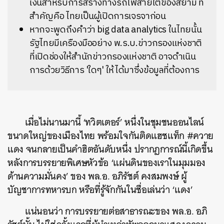
เงินสำหรับการสร้างทางรถไฟสายใต้ของสยาม ที่
สำคัญคือ ไทยเป็นผู้เปิดการเจรจาก่อน
หากจะพูดถึงคำว่า big data analytics ในไทยนั้น
รัฐไทยมีเครืองมืออย่าง พ.ร.บ.ข่าวกรองแห่งชาติ
ที่เปิดช่องให้สำนักข่าวกรองแห่งชาติ อาจดำเนิน
การด้วยวิธีการ 'ใดๆ' ให้ได้มาซึ่งข้อมูลที่ต้องการ
เมื่อไม่นานมานี้ ‘ทวิตเตอร์’ หนึ่งในชุมชนออนไลน์
ขนาดใหญ่ของเมืองไทย พร้อมใจกันติดแฮชแท็ก #ควาย
แดง จนกลายเป็นคำฮิตอันดับหนึ่ง ปรากฏการณ์นี้เกิดขึ้น
หลังการบรรยายพิเศษหัวข้อ ‘แผ่นดินของเราในมุมมอง
ด้านความมั่นคง’ ของ พล.อ. อภิรัชต์ คงสมพงษ์ ผู้
บัญชาการทหารบก หรือที่รู้จักกันในชื่อเล่นว่า ‘แดง’
แน่นอนว่า การบรรยายต่อสาธารณะของ พล.อ. อภิ