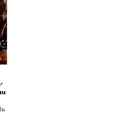
’
งาน
นหา
SHARE
TWEET
LINE
EMAIL
็น