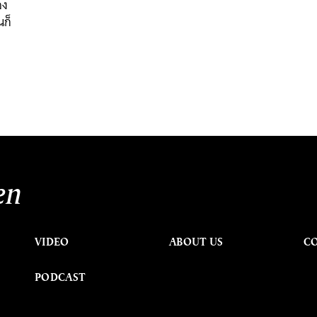
อง
นก็
en
VIDEO
ABOUT US
C
PODCAST