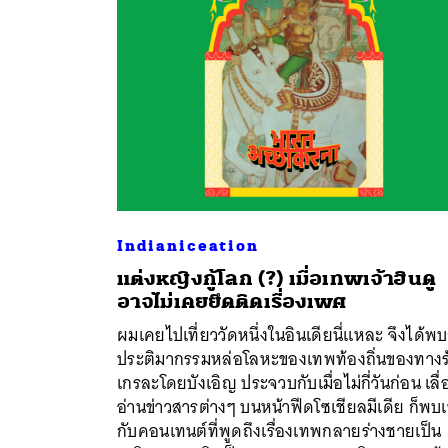
Indianiceation
แต่งหญิงกู้โลก (?) เมื่อเทพเจ้าฮินดู
อาจไม่เคยยึดติดเรื่องเพศ
ผมเคยไปเที่ยววัดหนึ่งในอินเดียนี่แหละ จึงได้พบ
ค้
ประติมากรรมหล่อโลหะของเทพท้องถิ่นของทางร
เกรละโดยบังเอิญ ประจวบกับเมื่อไม่กี่วันก่อน เลื่
อ่านข่าวสารต่างๆ บนหน้าฟีดโซเชียลมีเดีย ก็พบเ
กับคอนเทนต์ที่พูดถึงเรื่องเทพกลายร่างชายเป็น