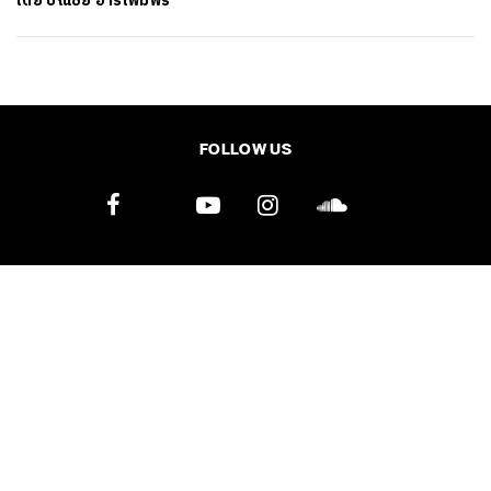
โดย
ปณชัย อารีเพิ่มพร
SHARE
TWEET
LINE
EMAIL
FOLLOW US